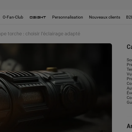
O-Fan-Club
Personnalisation
Nouveaux clients
B2
e torche : choisir l'éclairage adapté
C
So
Pr
Te
Vu
Pr
Co
Au
Év
Co
Gui
Ar