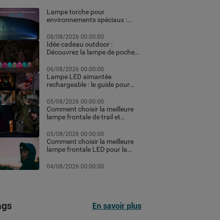
Lampe torche pour
environnements spéciaux :
ATEX, pêche et usages
professionnels extrêmes
08/08/2026 00:00:00
Idée cadeau outdoor :
Découvrez la lampe de poche
personnalisée et les meilleurs
équipements high-tech pour
06/08/2026 00:00:00
Noël
Lampe LED aimantée
rechargeable : le guide pour
choisir la meilleure en 2026
05/08/2026 00:00:00
Comment choisir la meilleure
lampe frontale de trail et
running pour vos courses de
nuit
05/08/2026 00:00:00
Comment choisir la meilleure
lampe frontale LED pour la
randonnée et le trekking
04/08/2026 00:00:00
ags
En savoir plus