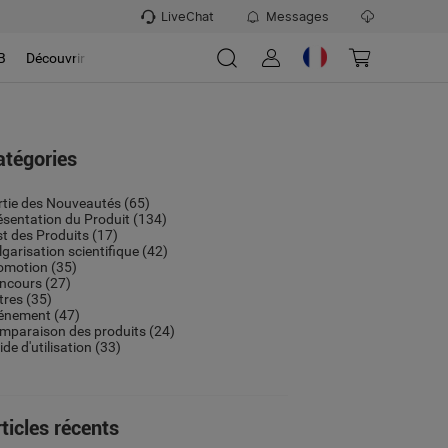
LiveChat
Messages
B
Découvrir
atégories
rtie des Nouveautés
(65)
ésentation du Produit
(134)
st des Produits
(17)
lgarisation scientifique
(42)
omotion
(35)
ncours
(27)
tres
(35)
énement
(47)
mparaison des produits
(24)
de d'utilisation
(33)
ticles récents