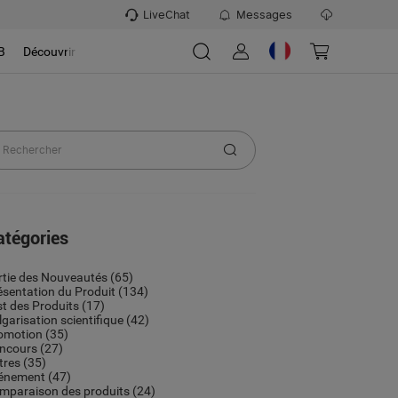
LiveChat
Messages
B
Découvrir
atégories
rtie des Nouveautés
(65)
ésentation du Produit
(134)
st des Produits
(17)
lgarisation scientifique
(42)
omotion
(35)
ncours
(27)
tres
(35)
énement
(47)
mparaison des produits
(24)