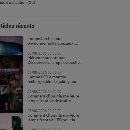
de d'utilisation
(33)
ticles récents
Lampe torche pour
environnements spéciaux :
ATEX, pêche et usages
professionnels extrêmes
08/08/2026 00:00:00
Idée cadeau outdoor :
Découvrez la lampe de poche
personnalisée et les meilleurs
équipements high-tech pour
06/08/2026 00:00:00
Noël
Lampe LED aimantée
rechargeable : le guide pour
choisir la meilleure en 2026
05/08/2026 00:00:00
Comment choisir la meilleure
lampe frontale de trail et
running pour vos courses de
nuit
05/08/2026 00:00:00
Comment choisir la meilleure
lampe frontale LED pour la
randonnée et le trekking