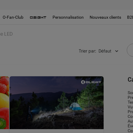
O-Fan-Club
Personnalisation
Nouveaux clients
B2
he LED
Trier par
:
Défaut
C
So
Pr
Te
Vu
Pr
Co
Au
Év
Co