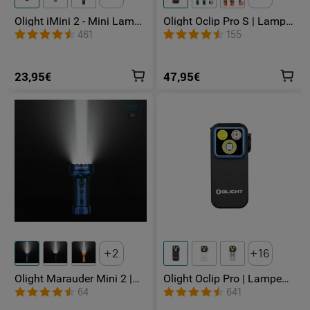
Olight iMini 2 - Mini Lampe
Olight Oclip Pro S | Lampe
LED Rechargeable
gilet tactique 600 lm avec
461
155
lumières RVB et UV
23,95€
47,95€
2
16
Olight Marauder Mini 2 |
Olight Oclip Pro | Lampe
Lampe Torche Puissante
gilet tactique 500 lm &
64
641
Rechargeable 10000
lumière rouge