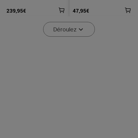
Lumens
239,95€
47,95€
Déroulez
Série ArkPro Lampe Torche
Olight Sphere/Sphere C |
EDC Avec Sources
Lampe boule LED
195
721
Lumineuses Multiples
multicolores contrôler avec
Application
119,95€
21,95€