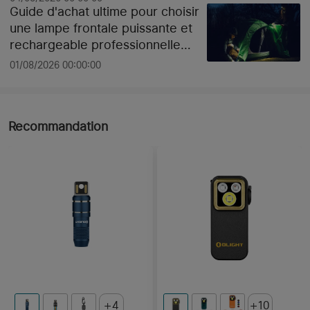
Guide d'achat ultime pour choisir
une lampe frontale puissante et
rechargeable professionnelle
pour le chantier ou le sport selon
01/08/2026 00:00:00
les lumens
Recommandation
4
10