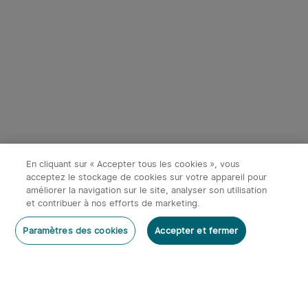
4
Olight Marauder Mini -
Olight Prowess | Lampe
Lampe Torche Puissante
torche puissante éclairage
372
114
Rechargeable 7000
bidirectionnel
Économiser 87,98€
Lumens
En cliquant sur « Accepter tous les cookies », vous
131,97€
169,95€
219,95€
acceptez le stockage de cookies sur votre appareil pour
améliorer la navigation sur le site, analyser son utilisation
et contribuer à nos efforts de marketing.
Rédiger un commentaire
Paramètres des cookies
Accepter et fermer
S'abonner