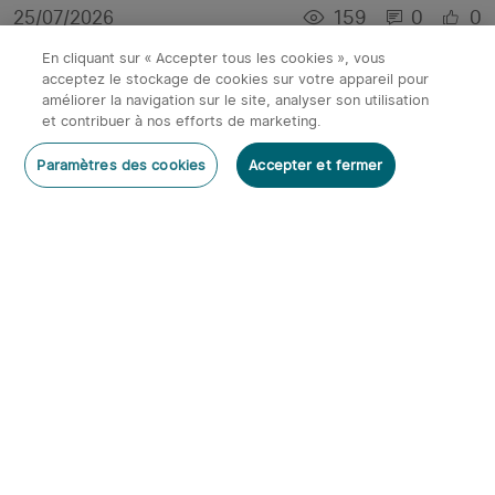
159
0
0
25/07/2026
En cliquant sur « Accepter tous les cookies », vous
acceptez le stockage de cookies sur votre appareil pour
améliorer la navigation sur le site, analyser son utilisation
et contribuer à nos efforts de marketing.
Paramètres des cookies
Accepter et fermer
Quelle lampe frontale Olight choisir pour le trail
et la course à pied ? (Le Guide Comparatif)
69
0
0
22/07/2026