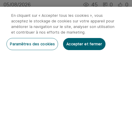
45
0
0
05/08/2026
En cliquant sur « Accepter tous les cookies », vous
acceptez le stockage de cookies sur votre appareil pour
améliorer la navigation sur le site, analyser son utilisation
et contribuer à nos efforts de marketing.
Paramètres des cookies
Accepter et fermer
Comment choisir la meilleure lampe frontale de
trail et running pour vos courses de nuit
34
0
0
05/08/2026