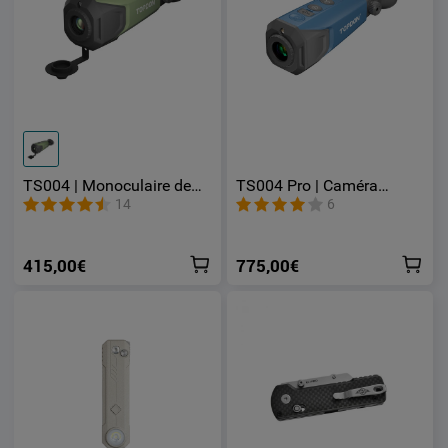
TS004 | Monoculaire de
TS004 Pro | Caméra
Vision Thermique Portable
thermique portable pour
14
6
256x192 IR-Résolution
chasse sécurité et
Objectif 13mm 50 Hz
surveillance
32GB
415,00€
775,00€