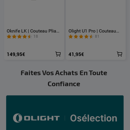
Oknife LK | Couteau Pliant
Olight U1 Pro | Couteau
en Acier M390 avec
Utilitaire Revêtement en
18
81
Lampe LED Rechargeable
Fibre de Carbone
400 Lumens et Éclairage
RGB
149,95€
41,95€
Faites Vos Achats En Toute
Confiance