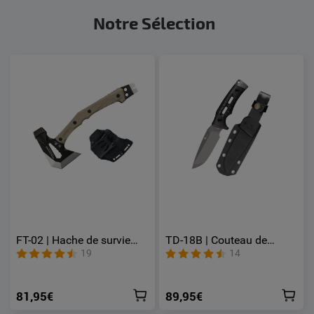
Notre Sélection
FT-02 | Hache de survie
TD-18B | Couteau de
multifonction pour
survie professionnel lame
19
14
camping extérieur avec
fixe avec étui de protection
étui de protection
pour camping chasse et
pêche
81,95€
89,95€