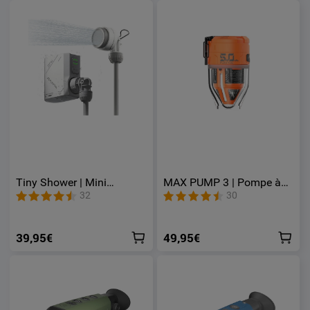
Tiny Shower | Mini
MAX PUMP 3 | Pompe à
Douchette électrique
air portable 5 kPa Lampe
32
30
portable pour le camping
300 lm Rechargeable USB-
C
39,95€
49,95€