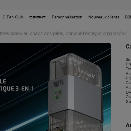
O-Fan-Club
Personnalisation
Nouveaux clients
B2
Dites adieu au chaos des piles, bonjour l'énergie organisée !
C
So
Pr
Te
Vu
Pr
Co
Au
Év
Co
Gui
Ar