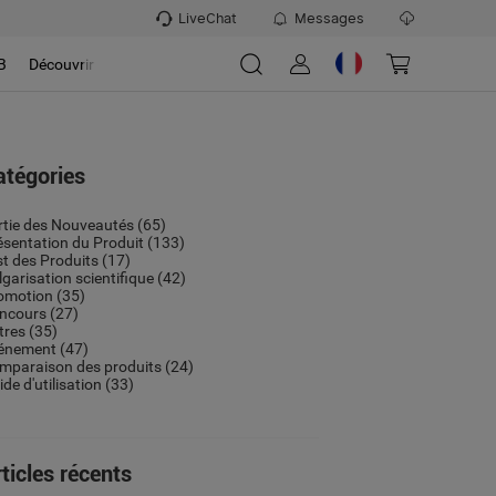
LiveChat
Messages
B
Découvrir
atégories
rtie des Nouveautés
(65)
ésentation du Produit
(133)
st des Produits
(17)
lgarisation scientifique
(42)
omotion
(35)
ncours
(27)
tres
(35)
énement
(47)
mparaison des produits
(24)
de d'utilisation
(33)
ticles récents