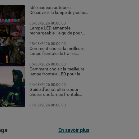
Idée cadeau outdoor :
Découvrez la lampe de poche
personnalisée et les meilleurs
équipements high-tech pour
06/08/2026 00:00:00
Noël
Lampe LED aimantée
rechargeable : le guide pour
choisir la meilleure en 2026
05/08/2026 00:00:00
Comment choisir la meilleure
lampe frontale de trail et
running pour vos courses de
nuit
05/08/2026 00:00:00
Comment choisir la meilleure
lampe frontale LED pour la
randonnée et le trekking
04/08/2026 00:00:00
Guide d'achat ultime pour
choisir une lampe frontale
puissante et rechargeable
professionnelle pour le
01/08/2026 00:00:00
chantier ou le sport selon les
lumens
ags
En savoir plus