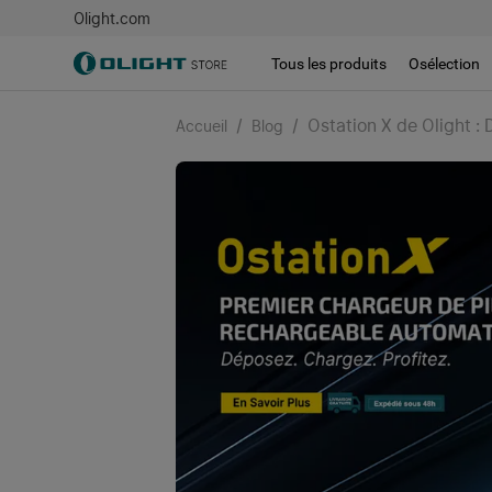
Olight.com
Tous les produits
Osélection
/
/
Ostation X de Olight : 
Accueil
Blog