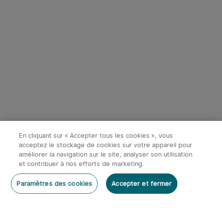
Début dans:
2
(Jours)
17
:
47
:
08
8
Série ArkPro Lampe Torche
Olight Warrior 3S | Lampe
EDC Avec Sources
Tactique Stroboscopique
195
460
Lumineuses Multiples
Puissante
Économiser 28,79€
En cliquant sur « Accepter tous les cookies », vous
131,95€
115,16€
143,95€
acceptez le stockage de cookies sur votre appareil pour
améliorer la navigation sur le site, analyser son utilisation
et contribuer à nos efforts de marketing.
-20%
-40%
Rédiger un commentaire
Paramètres des cookies
Accepter et fermer