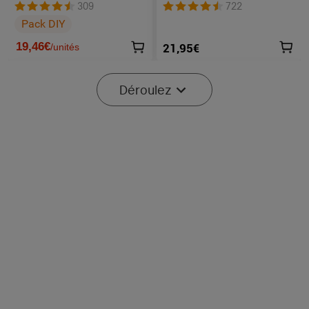
Porte - Clés Rechargeable
Lampe boule LED
309
722
180 Lumens
multicolores contrôler avec
Pack DIY
Application
19,46
€
21,95€
/
unités
-30%
-20%
Déroulez
Début dans:
2
(Jours)
17
:
47
:
08
Début dans:
2
(Jours)
17
:
47
:
08
4
10
Olight iMini 2 - Mini Lampe
Olight Oclip Pro S | Lampe
LED Rechargeable
gilet tactique 600 lm avec
461
158
lumières RVB et UV
30% de réduction
Économiser 9,59€
16,76€
38,36€
23,95€
47,95€