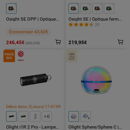
Osight SE DPP | Optique
Osight SE | Optique fermée
fermée Empreinte DPP
Empreinte RMSc Point Vert
26
Point de 2 MOA et Cercle
6 MOA Point Rouge Multi-
Économiser 43,50€
de 32 MOA Multi-réticules
réticules pile bouton
pile bouton CR1620
CR1620
246,45€
219,95€
289,95€
Début dans:
2
(Jours)
17
:
47
:
08
6
Olight i1R 2 Pro - Lampe
Olight Sphere/Sphere C |