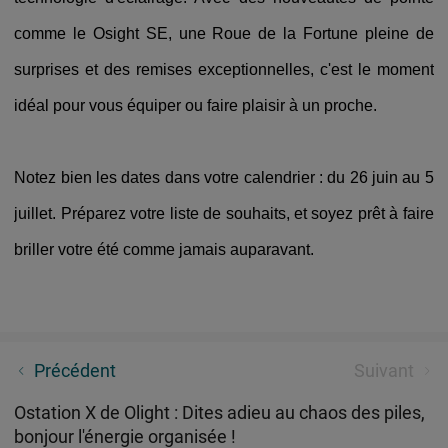
comme le Osight SE, une Roue de la Fortune pleine de
surprises et des remises exceptionnelles, c'est le moment
idéal pour vous équiper ou faire plaisir à un proche.
Notez bien les dates dans votre calendrier : du 26 juin au 5
juillet. Préparez votre liste de souhaits, et soyez prêt à faire
briller votre été comme jamais auparavant.
【Retour d'expérience】 : test de la Warrior Ultra par
Précédent
Suivant
Cyril Sam
Ostation X de Olight : Dites adieu au chaos des piles,
bonjour l'énergie organisée !