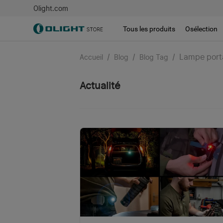
Olight.com
Tous les produits
Osélection
/
/
/
Lampe port
Accueil
Blog
Blog Tag
Actualité