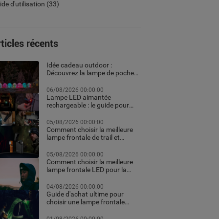
de d'utilisation
(33)
ticles récents
Idée cadeau outdoor :
Découvrez la lampe de poche
personnalisée et les meilleurs
équipements high-tech pour
06/08/2026 00:00:00
Noël
Lampe LED aimantée
rechargeable : le guide pour
choisir la meilleure en 2026
05/08/2026 00:00:00
Comment choisir la meilleure
lampe frontale de trail et
running pour vos courses de
nuit
05/08/2026 00:00:00
Comment choisir la meilleure
lampe frontale LED pour la
randonnée et le trekking
04/08/2026 00:00:00
Guide d'achat ultime pour
choisir une lampe frontale
puissante et rechargeable
professionnelle pour le