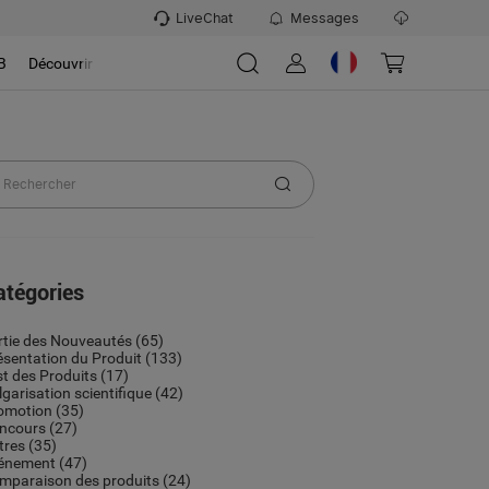
LiveChat
Messages
B
Découvrir
atégories
rtie des Nouveautés
(65)
ésentation du Produit
(133)
st des Produits
(17)
lgarisation scientifique
(42)
omotion
(35)
ncours
(27)
tres
(35)
énement
(47)
mparaison des produits
(24)