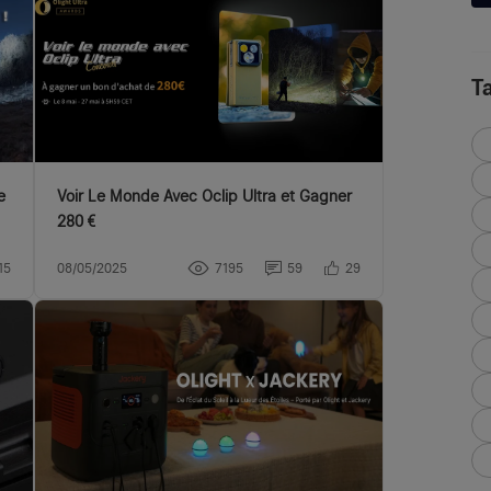
T
e
Voir Le Monde Avec Oclip Ultra et Gagner
280 €
15
08/05/2025
7195
59
29