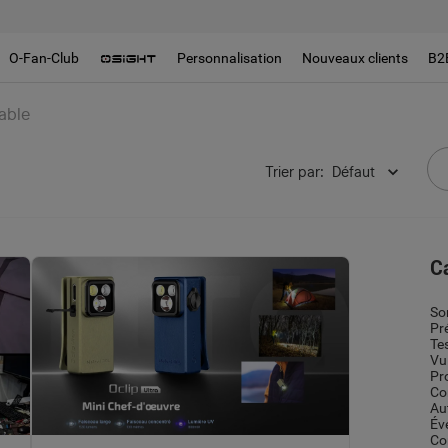
O-Fan-Club
Personnalisation
Nouveaux clients
B2
able
Trier par
:
Défaut
C
So
Pr
Te
Vu
Pr
Co
Au
Év
Co