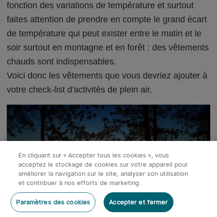
fonction des variations de température et surtout
faites attention de prendre en compte le grand écart
de température qui peut exister entre le matin et le
soir surtout en montagne et en forêt : des vêtements
chauds sont indispensables.
Voici donc les vêtements que vous devriez ajouter à
votre check-list d'activités de plein air.
En cliquant sur « Accepter tous les cookies », vous
acceptez le stockage de cookies sur votre appareil pour
améliorer la navigation sur le site, analyser son utilisation
et contribuer à nos efforts de marketing.
Rédiger un commentaire
Paramètres des cookies
Accepter et fermer