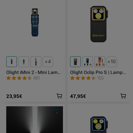
4
10
Olight iMini 2 - Mini Lampe
Olight Oclip Pro S | Lampe
LED Rechargeable
gilet tactique 600 lm avec
461
155
lumières RVB et UV
23,95€
47,95€