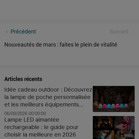
Comment choisir son outil pour les activités de plein
Précédent
Suivant
air ?
Nouveautés de mars : faites le plein de vitalité
Articles récents
Idée cadeau outdoor : Découvrez
la lampe de poche personnalisée
et les meilleurs équipements
high-tech pour Noël
06/08/2026 00:00:00
Lampe LED aimantée
rechargeable : le guide pour
choisir la meilleure en 2026