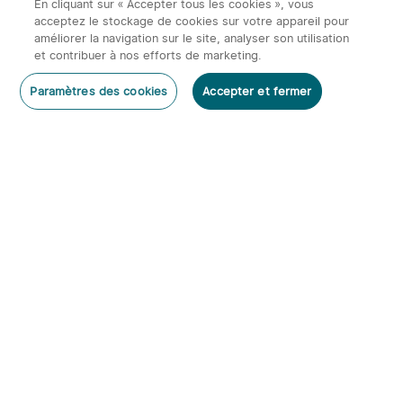
En cliquant sur « Accepter tous les cookies », vous
131,97€
169,95€
219,95€
acceptez le stockage de cookies sur votre appareil pour
améliorer la navigation sur le site, analyser son utilisation
et contribuer à nos efforts de marketing.
Rédiger un commentaire
Paramètres des cookies
Accepter et fermer
S'abonner
Abonnez-vous à notre newsletter et bénéficiez des
avantages suivants :
2
1. Code de réduction de 10%
Olight Perun 3 | Lampe
2. 20 O-pièces &
30 Points de fidélité
frontale orientable
152
rechargeable 3000lm
3.
Découvrez nos promotions mensuelles
107,95€