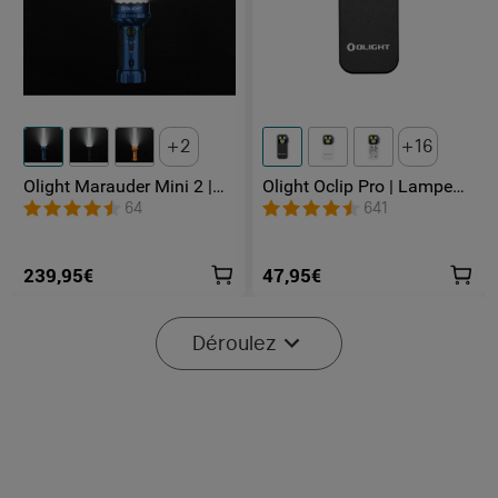
2
16
Olight Marauder Mini 2 |
Olight Oclip Pro | Lampe
Lampe Torche Puissante
gilet tactique 500 lm &
64
641
Rechargeable 10000
lumière rouge
Lumens
239,95€
47,95€
Déroulez