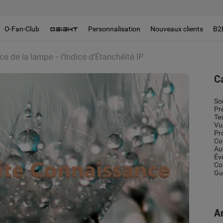
O-Fan-Club
Personnalisation
Nouveaux clients
B2
e de la lampe - l'Indice d'Étanchéité IP
C
So
Pr
Te
Vu
Pr
Co
Au
Év
Co
Gui
Ar