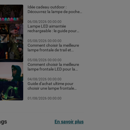
Idée cadeau outdoor :
Découvrez la lampe de poche
personnalisée et les meilleurs
équipements high-tech pour
06/08/2026 00:00:00
Noël
Lampe LED aimantée
rechargeable : le guide pour
choisir la meilleure en 2026
05/08/2026 00:00:00
Comment choisir la meilleure
lampe frontale de trail et
running pour vos courses de
nuit
05/08/2026 00:00:00
Comment choisir la meilleure
lampe frontale LED pour la
randonnée et le trekking
04/08/2026 00:00:00
Guide d'achat ultime pour
choisir une lampe frontale
puissante et rechargeable
professionnelle pour le
01/08/2026 00:00:00
chantier ou le sport selon les
lumens
ags
En savoir plus