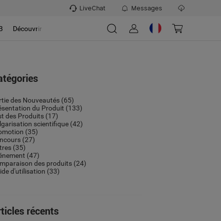
LiveChat
Messages
B
Découvrir
atégories
rtie des Nouveautés
(65)
ésentation du Produit
(133)
st des Produits
(17)
lgarisation scientifique
(42)
omotion
(35)
ncours
(27)
tres
(35)
énement
(47)
mparaison des produits
(24)
de d'utilisation
(33)
ticles récents