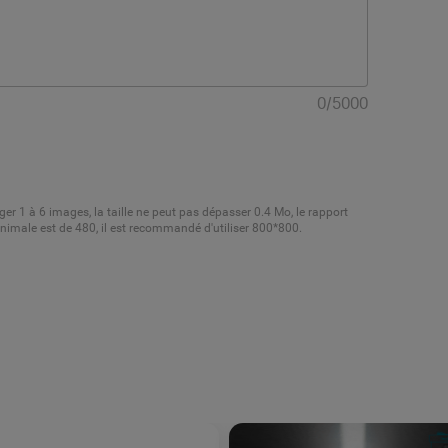
0
/
5000
er 1 à 6 images, la taille ne peut pas dépasser 0.4 Mo, le rapport
minimale est de 480, il est recommandé d'utiliser 800*800.