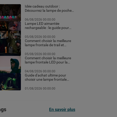
Idée cadeau outdoor :
Découvrez la lampe de poche
personnalisée et les meilleurs
équipements high-tech pour
06/08/2026 00:00:00
Noël
Lampe LED aimantée
rechargeable : le guide pour
choisir la meilleure en 2026
05/08/2026 00:00:00
Comment choisir la meilleure
lampe frontale de trail et
running pour vos courses de
nuit
05/08/2026 00:00:00
Comment choisir la meilleure
lampe frontale LED pour la
randonnée et le trekking
04/08/2026 00:00:00
Guide d'achat ultime pour
choisir une lampe frontale
puissante et rechargeable
professionnelle pour le
01/08/2026 00:00:00
chantier ou le sport selon les
lumens
ags
En savoir plus