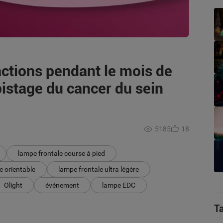
actions pendant le mois de
pistage du cancer du sein
5185
18
lampe frontale course à pied
e orientable
lampe frontale ultra légère
Olight
événement
lampe EDC
T