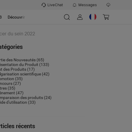
LiveChat
Messages
B
Découvrir
cer du sein 2022
atégories
rtie des Nouveautés
(65)
ésentation du Produit
(133)
st des Produits
(17)
lgarisation scientifique
(42)
omotion
(35)
ncours
(27)
tres
(35)
énement
(47)
mparaison des produits
(24)
de d'utilisation
(33)
ticles récents