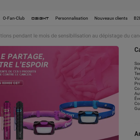
O-Fan-Club
Personnalisation
Nouveaux clients
B2
tions pendant le mois de sensibilisation au dépistage du can
C
So
Pr
Te
Vu
Pr
Co
Au
Év
Co
Gui
Ar