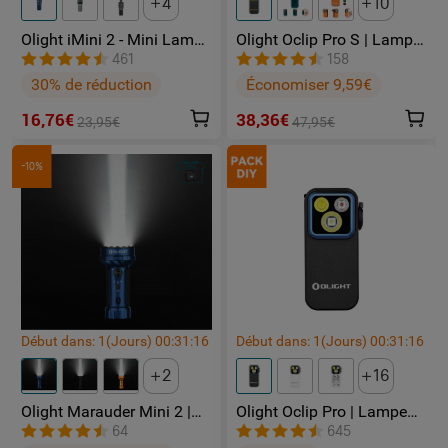
4
10
Olight iMini 2 - Mini Lampe
Olight Oclip Pro S | Lampe
LED Rechargeable
gilet tactique 600 lm avec
461
158
lumières RVB et UV
30% de réduction
Économiser 9,59€
16,76€
38,36€
23,95€
47,95€
-10%
Début dans:
1
(Jours)
00
:
31
:
15
Début dans:
1
(Jours)
00
:
31
:
15
2
16
Olight Marauder Mini 2 |
Olight Oclip Pro | Lampe
Lampe Torche Puissante
gilet tactique 500 lm &
64
645
Rechargeable 10000
lumière rouge