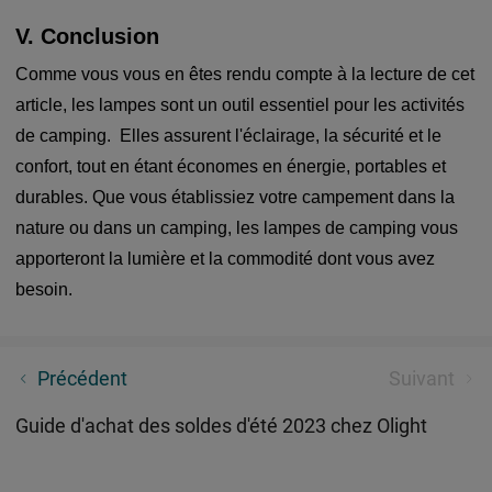
V. Conclusion
Comme vous vous en êtes rendu compte à la lecture de cet
article, les lampes sont un outil essentiel pour les activités
de camping. Elles assurent l'éclairage, la sécurité et le
confort, tout en étant économes en énergie, portables et
durables. Que vous établissiez votre campement dans la
nature ou dans un camping, les lampes de camping vous
apporteront la lumière et la commodité dont vous avez
besoin.
Lampe tactique EDC de qualité WARRIOR MINI 3
Précédent
Suivant
Pour usages multiples
Guide d'achat des soldes d'été 2023 chez Olight