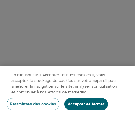
Début dans:
1
(Jours)
00
:
31
:
15
4
Olight Marauder Mini -
Olight Prowess | Lampe
Lampe Torche Puissante
torche puissante éclairage
374
115
Rechargeable 7000
bidirectionnel
Économiser 87,98€
Économiser 67,98€
Lumens
En cliquant sur « Accepter tous les cookies », vous
131,97€
101,97€
219,95€
169,95€
acceptez le stockage de cookies sur votre appareil pour
améliorer la navigation sur le site, analyser son utilisation
et contribuer à nos efforts de marketing.
-20%
Rédiger un commentaire
Paramètres des cookies
Accepter et fermer
S'abonner