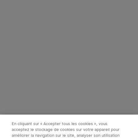
Application
21,95€
143,95€
-40%
3
4
Olight Baldr S | Lampe
Olight Marauder Mini -
tactique avec laser vert
Lampe Torche Puissante
219
372
Rechargeable 7000
Économiser 87,98€
Lumens
En cliquant sur « Accepter tous les cookies », vous
155,95€
131,97€
219,95€
acceptez le stockage de cookies sur votre appareil pour
améliorer la navigation sur le site, analyser son utilisation