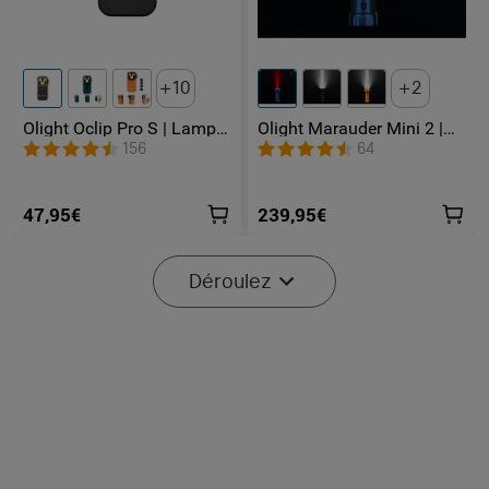
10
2
Olight Oclip Pro S | Lampe
Olight Marauder Mini 2 |
gilet tactique 600 lm avec
Lampe Torche Puissante
156
64
lumières RVB et UV
Rechargeable 10000
Lumens
47,95€
239,95€
Déroulez