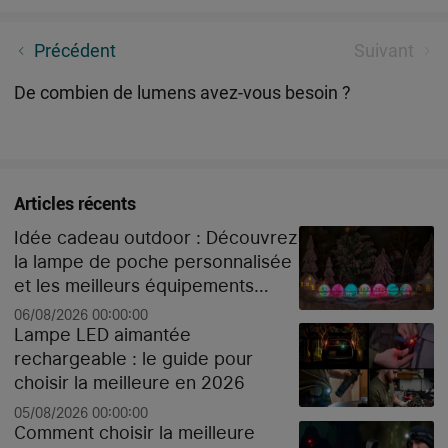
Guide d'achat: Les meilleures lampes vélo pour vos
Précédent
Suivant
sorties estivales
De combien de lumens avez-vous besoin ?
Articles récents
Idée cadeau outdoor : Découvrez
la lampe de poche personnalisée
et les meilleurs équipements
high-tech pour Noël
06/08/2026 00:00:00
Lampe LED aimantée
rechargeable : le guide pour
choisir la meilleure en 2026
05/08/2026 00:00:00
Comment choisir la meilleure