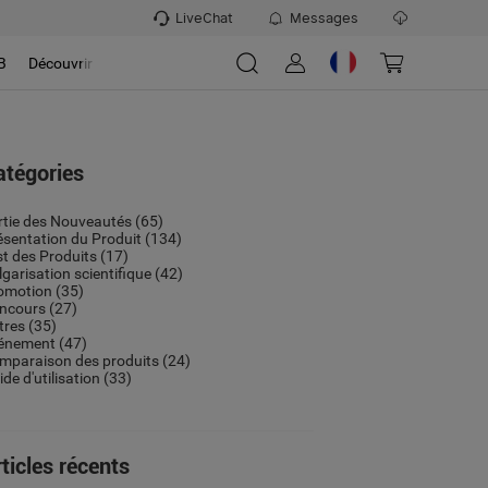
LiveChat
Messages
B
Découvrir
atégories
rtie des Nouveautés
(65)
ésentation du Produit
(134)
st des Produits
(17)
lgarisation scientifique
(42)
omotion
(35)
ncours
(27)
tres
(35)
énement
(47)
mparaison des produits
(24)
de d'utilisation
(33)
ticles récents