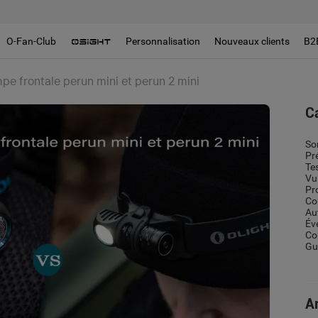
O-Fan-Club
Personnalisation
Nouveaux clients
B2
mpe frontale perun mini et perun 2 mini
C
So
Pr
Te
Vu
Pr
Co
Au
Év
Co
Gui
Ar