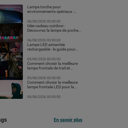
Lampe torche pour
environnements spéciaux :
ATEX, pêche et usages
professionnels extrêmes
08/08/2026 00:00:00
Idée cadeau outdoor :
Découvrez la lampe de poche
personnalisée et les meilleurs
équipements high-tech pour
06/08/2026 00:00:00
Noël
Lampe LED aimantée
rechargeable : le guide pour
choisir la meilleure en 2026
05/08/2026 00:00:00
Comment choisir la meilleure
lampe frontale de trail et
running pour vos courses de
nuit
05/08/2026 00:00:00
Comment choisir la meilleure
lampe frontale LED pour la
randonnée et le trekking
04/08/2026 00:00:00
ags
En savoir plus