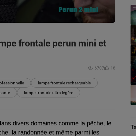
ampe frontale perun mini et
6707
18
ofessionnelle
lampe frontale rechargeable
ssante
lampe frontale ultra légère
dans divers domaines comme la pêche, le
T
erche, la randonnée et même parmi les