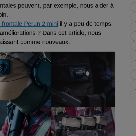
ontales peuvent, par exemple, nous aider à
oin.
 frontale Perun 2 mini
il y a peu de temps.
améliorations ? Dans cet article, nous
araissant comme nouveaux.