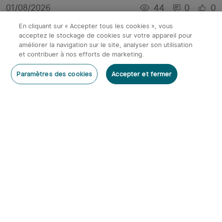
44
0
0
01/08/2026
selon les lumens
En cliquant sur « Accepter tous les cookies », vous
acceptez le stockage de cookies sur votre appareil pour
améliorer la navigation sur le site, analyser son utilisation
et contribuer à nos efforts de marketing.
Paramètres des cookies
Accepter et fermer
Meilleure lampe frontale de travail 2026 : notre
sélection pour mécaniciens, électriciens et
ouvriers
42
0
0
31/07/2026