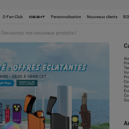
O-Fan-Club
Personnalisation
Nouveaux clients
B2
: Découvrez nos nouveaux produits !
C
So
Pr
Te
Vu
Pr
Co
Au
Év
Co
Gui
Ar