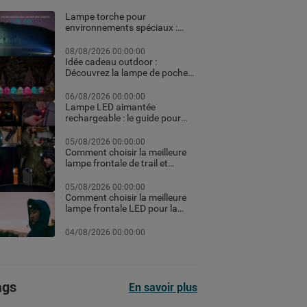
Lampe torche pour
environnements spéciaux :
ATEX, pêche et usages
professionnels extrêmes
08/08/2026 00:00:00
Idée cadeau outdoor :
Découvrez la lampe de poche
personnalisée et les meilleurs
équipements high-tech pour
06/08/2026 00:00:00
Noël
Lampe LED aimantée
rechargeable : le guide pour
choisir la meilleure en 2026
05/08/2026 00:00:00
Comment choisir la meilleure
lampe frontale de trail et
running pour vos courses de
nuit
05/08/2026 00:00:00
Comment choisir la meilleure
lampe frontale LED pour la
randonnée et le trekking
04/08/2026 00:00:00
ags
En savoir plus