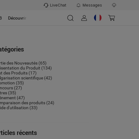
LiveChat
Messages
B
Découvrir
atégories
rtie des Nouveautés
(65)
ésentation du Produit
(134)
st des Produits
(17)
lgarisation scientifique
(42)
omotion
(35)
ncours
(27)
tres
(35)
énement
(47)
mparaison des produits
(24)
de d'utilisation
(33)
ticles récents