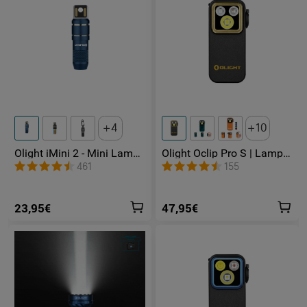
4
10
Olight iMini 2 - Mini Lampe
Olight Oclip Pro S | Lampe
LED Rechargeable
gilet tactique 600 lm avec
461
155
lumières RVB et UV
23,95€
47,95€