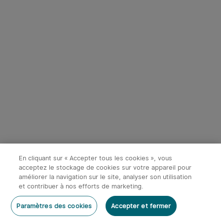
Tactique Stroboscopique
tactique avec laser vert
460
219
Puissante
143,95€
155,95€
-40%
En cliquant sur « Accepter tous les cookies », vous
4
acceptez le stockage de cookies sur votre appareil pour
améliorer la navigation sur le site, analyser son utilisation
Olight Marauder Mini -
Olight Prowess | Lampe
et contribuer à nos efforts de marketing.
Lampe Torche Puissante
torche puissante éclairage
372
114
Rédiger un commentaire
Rechargeable 7000
bidirectionnel
Économiser 87,98€
Lumens
Paramètres des cookies
Accepter et fermer