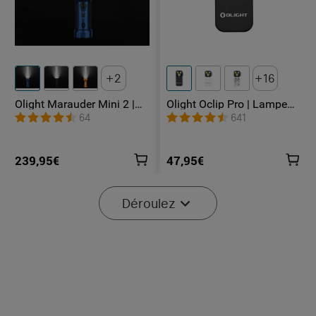
2
16
Olight Marauder Mini 2 |
Olight Oclip Pro | Lampe
Lampe Torche Puissante
gilet tactique 500 lm &
64
641
Rechargeable 10000
lumière rouge
Lumens
239,95€
47,95€
Déroulez