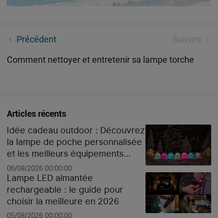
【Concours d'Été】Où Que Vos Pas Vous Portent, La
Précédent
Suivant
Lumière Vous Accompagne.
Comment nettoyer et entretenir sa lampe torche
Articles récents
Idée cadeau outdoor : Découvrez
la lampe de poche personnalisée
et les meilleurs équipements
high-tech pour Noël
06/08/2026 00:00:00
Lampe LED aimantée
rechargeable : le guide pour
choisir la meilleure en 2026
05/08/2026 00:00:00