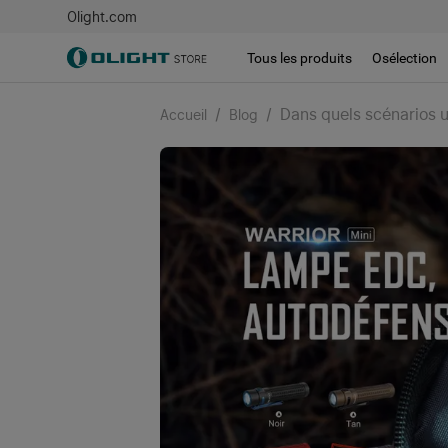
Olight.com
Tous les produits
Osélection
/
/
Dans quels scénarios u
Accueil
Blog