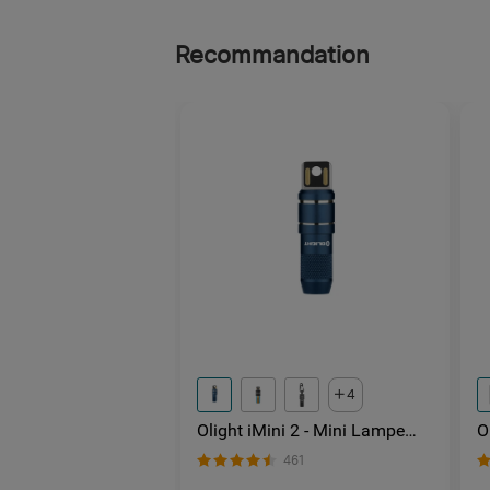
Recommandation
4
Olight iMini 2 - Mini Lampe
O
LED Rechargeable
g
461
l