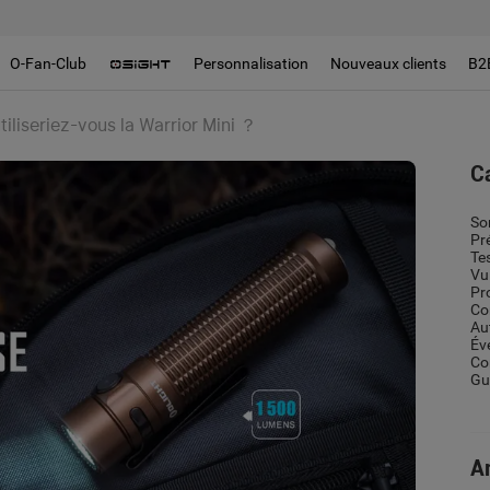
O-Fan-Club
Personnalisation
Nouveaux clients
B2
tiliseriez-vous la Warrior Mini ？
C
So
Pr
Te
Vu
Pr
Co
Au
Év
Co
Gui
Ar