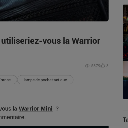
utiliseriez-vous la Warrior
5879
3
France
lampe de poche tactique
-vous la
Warrior Mini
？
mmentaire.
T