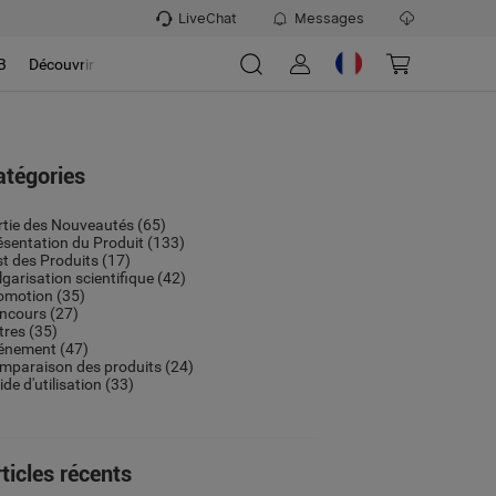
LiveChat
Messages
B
Découvrir
atégories
rtie des Nouveautés
(65)
ésentation du Produit
(133)
st des Produits
(17)
lgarisation scientifique
(42)
omotion
(35)
ncours
(27)
tres
(35)
énement
(47)
mparaison des produits
(24)
de d'utilisation
(33)
ticles récents