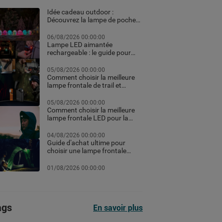
Idée cadeau outdoor :
Découvrez la lampe de poche
personnalisée et les meilleurs
équipements high-tech pour
06/08/2026 00:00:00
Noël
Lampe LED aimantée
rechargeable : le guide pour
choisir la meilleure en 2026
05/08/2026 00:00:00
Comment choisir la meilleure
lampe frontale de trail et
running pour vos courses de
nuit
05/08/2026 00:00:00
Comment choisir la meilleure
lampe frontale LED pour la
randonnée et le trekking
04/08/2026 00:00:00
Guide d'achat ultime pour
choisir une lampe frontale
puissante et rechargeable
professionnelle pour le
01/08/2026 00:00:00
chantier ou le sport selon les
lumens
ags
En savoir plus