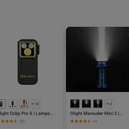
10
2
light Oclip Pro S | Lampe
Olight Marauder Mini 2 |
ilet tactique 600 lm avec
Lampe Torche Puissante
155
64
umières RVB et UV
Rechargeable 10000 Lumen