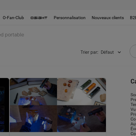
O-Fan-Club
Personnalisation
Nouveaux clients
B2
d portable
Trier par
:
Défaut
C
So
Pr
Te
Vu
Pr
Co
Au
Év
Co