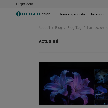
Olight.com
Tous les produits
Osélection
/
/
/
Lampe uv le
Accueil
Blog
Blog Tag
Actualité