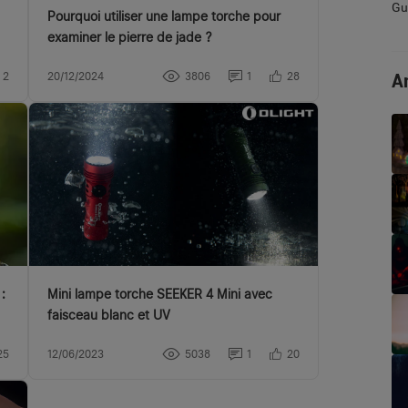
Gui
Pourquoi utiliser une lampe torche pour
examiner le pierre de jade ?
Ar
2
20/12/2024
3806
1
28
:
Mini lampe torche SEEKER 4 Mini avec
faisceau blanc et UV
25
12/06/2023
5038
1
20