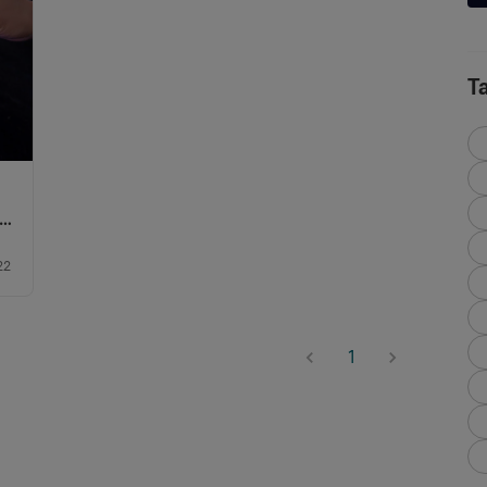
T
s
22
1