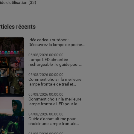
de d'utilisation
(33)
ticles récents
Idée cadeau outdoor :
Découvrez la lampe de poche
personnalisée et les meilleurs
équipements high-tech pour
06/08/2026 00:00:00
Noël
Lampe LED aimantée
rechargeable : le guide pour
choisir la meilleure en 2026
05/08/2026 00:00:00
Comment choisir la meilleure
lampe frontale de trail et
running pour vos courses de
nuit
05/08/2026 00:00:00
Comment choisir la meilleure
lampe frontale LED pour la
randonnée et le trekking
04/08/2026 00:00:00
Guide d'achat ultime pour
choisir une lampe frontale
puissante et rechargeable
professionnelle pour le