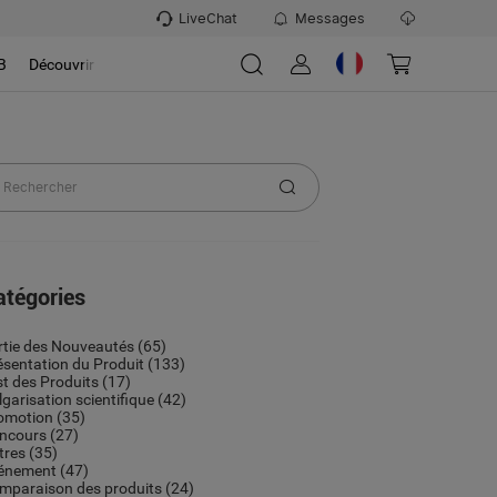
LiveChat
Messages
B
Découvrir
atégories
rtie des Nouveautés
(65)
ésentation du Produit
(133)
st des Produits
(17)
lgarisation scientifique
(42)
omotion
(35)
ncours
(27)
tres
(35)
énement
(47)
mparaison des produits
(24)