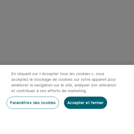
Début dans:
2
(Jours)
05
:
49
:
41
4
Olight Marauder Mini -
Olight Prowess | Lampe
Lampe Torche Puissante
torche puissante éclairage
373
115
Rechargeable 7000
bidirectionnel
Économiser 87,98€
Économiser 67,98€
Lumens
En cliquant sur « Accepter tous les cookies », vous
131,97€
101,97€
219,95€
169,95€
acceptez le stockage de cookies sur votre appareil pour
améliorer la navigation sur le site, analyser son utilisation
et contribuer à nos efforts de marketing.
-20%
Rédiger un commentaire
Paramètres des cookies
Accepter et fermer
S'abonner