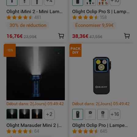
4
10
Olight iMini 2 - Mini Lampe
Olight Oclip Pro S | Lampe
LED Rechargeable
gilet tactique 600 lm avec
461
158
lumières RVB et UV
30% de réduction
Économiser 9,59€
16,76€
38,36€
23,95€
47,95€
-10%
Début dans:
2
(Jours)
05
:
49
:
41
Début dans:
2
(Jours)
05
:
49
:
41
2
16
Olight Marauder Mini 2 |
Olight Oclip Pro | Lampe
Lampe Torche Puissante
gilet tactique 500 lm &
64
645
Rechargeable 10000
lumière rouge