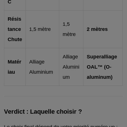
C
Résis
1,5
tance
1,5 mètre
2 mètres
mètre
Chute
Alliage
Superalliage
Matér
Alliage
Alumini
OAL™ (O-
iau
Aluminium
um
aluminum)
Verdict : Laquelle choisir ?
Le choix final dépend de votre priorité numéro un :