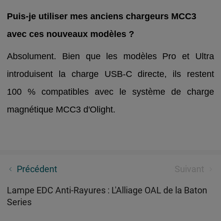
Puis-je utiliser mes anciens chargeurs MCC3
avec ces nouveaux modèles ?
Absolument. Bien que les modèles Pro et Ultra
introduisent la charge USB-C directe, ils restent
100 % compatibles avec le système de charge
magnétique MCC3 d'Olight.
Randonnée et Bivouac : L'avantage du faisceau
Précédent
Suivant
"Haute Définition" (EIP)
Lampe EDC Anti-Rayures : L'Alliage OAL de la Baton
Series