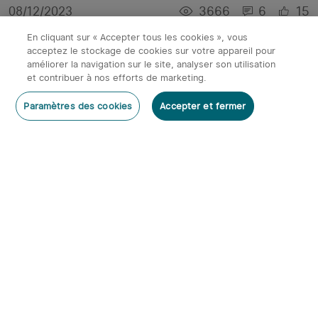
3666
6
15
08/12/2023
En cliquant sur « Accepter tous les cookies », vous
acceptez le stockage de cookies sur votre appareil pour
améliorer la navigation sur le site, analyser son utilisation
et contribuer à nos efforts de marketing.
Paramètres des cookies
Accepter et fermer
Que pensez-vous de recevoir un cadeau offert
par le père Noël Olight ?
4230
49
39
24/12/2022