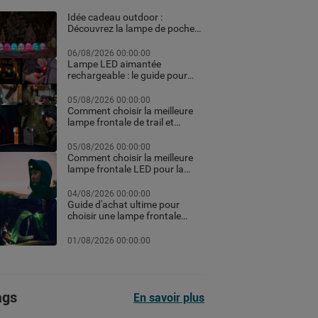
Idée cadeau outdoor :
Découvrez la lampe de poche
personnalisée et les meilleurs
équipements high-tech pour
06/08/2026 00:00:00
Noël
Lampe LED aimantée
rechargeable : le guide pour
choisir la meilleure en 2026
05/08/2026 00:00:00
Comment choisir la meilleure
lampe frontale de trail et
running pour vos courses de
nuit
05/08/2026 00:00:00
Comment choisir la meilleure
lampe frontale LED pour la
randonnée et le trekking
04/08/2026 00:00:00
Guide d'achat ultime pour
choisir une lampe frontale
puissante et rechargeable
professionnelle pour le
01/08/2026 00:00:00
chantier ou le sport selon les
lumens
ags
En savoir plus