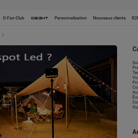
O-Fan-Club
Personnalisation
Nouveaux clients
B2
 ?
C
So
Pr
Te
Vu
Pr
Co
Au
Év
Co
Gui
Ar