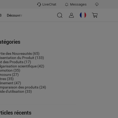
LiveChat
Messages
B
Découvrir
atégories
rtie des Nouveautés
(65)
ésentation du Produit
(133)
st des Produits
(17)
lgarisation scientifique
(42)
omotion
(35)
ncours
(27)
tres
(35)
énement
(47)
mparaison des produits
(24)
de d'utilisation
(33)
ticles récents