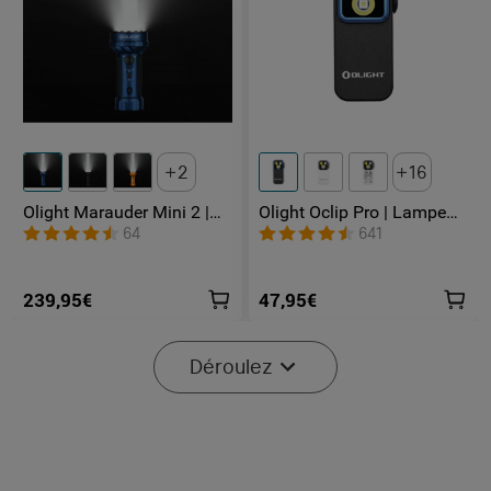
2
16
Olight Marauder Mini 2 |
Olight Oclip Pro | Lampe
Lampe Torche Puissante
gilet tactique 500 lm &
64
641
Rechargeable 10000
lumière rouge
Lumens
239,95€
47,95€
Déroulez