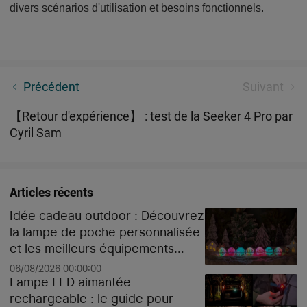
divers scénarios d'utilisation et besoins foncti
onnels.
Quelle est la meilleure lampe de poche pour la
Précédent
Suivant
randonnée ?
【Retour d'expérience】 : test de la Seeker 4 Pro par
Cyril Sam
Articles récents
Idée cadeau outdoor : Découvrez
la lampe de poche personnalisée
et les meilleurs équipements
high-tech pour Noël
06/08/2026 00:00:00
Lampe LED aimantée
rechargeable : le guide pour