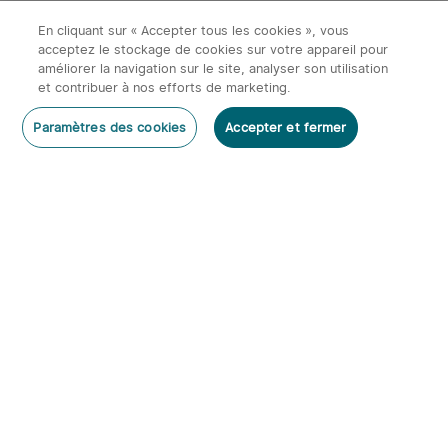
Économiser 87,98€
Lumens
En cliquant sur « Accepter tous les cookies », vous
131,97€
169,95€
219,95€
acceptez le stockage de cookies sur votre appareil pour
améliorer la navigation sur le site, analyser son utilisation
et contribuer à nos efforts de marketing.
Rédiger un commentaire
Paramètres des cookies
Accepter et fermer
S'abonner
Abonnez-vous à notre newsletter et bénéficiez des
avantages suivants :
2
1. Code de réduction de 10%
Olight Perun 3 | Lampe
2. 20 O-pièces &
30 Points de fidélité
frontale orientable
152
rechargeable 3000lm
3.
Découvrez nos promotions mensuelles
107,95€