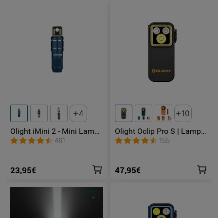
4
10
Olight iMini 2 - Mini Lampe
Olight Oclip Pro S | Lampe
LED Rechargeable
gilet tactique 600 lm avec
461
155
lumières RVB et UV
23,95€
47,95€