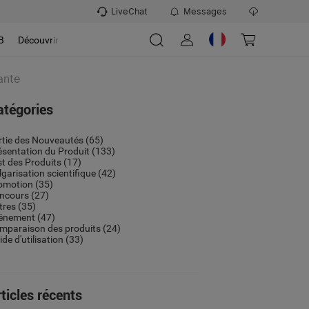
LiveChat
Messages
B
Découvrir
vante
atégories
rtie des Nouveautés
(65)
ésentation du Produit
(133)
st des Produits
(17)
lgarisation scientifique
(42)
omotion
(35)
ncours
(27)
tres
(35)
énement
(47)
mparaison des produits
(24)
de d'utilisation
(33)
ticles récents