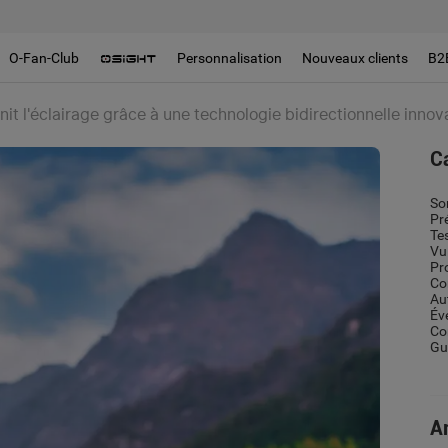
O-Fan-Club
Personnalisation
Nouveaux clients
B2
nit l'éclairage grâce à une technologie bidirectionnelle inno
C
So
Pr
Te
Vu
Pr
Co
Au
Év
Co
Gui
Ar