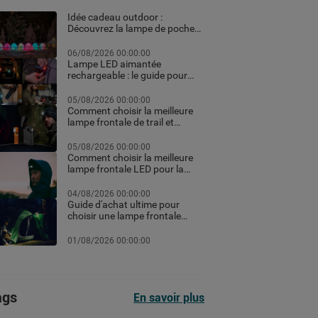
Idée cadeau outdoor :
Découvrez la lampe de poche
personnalisée et les meilleurs
équipements high-tech pour
06/08/2026 00:00:00
Noël
Lampe LED aimantée
rechargeable : le guide pour
choisir la meilleure en 2026
05/08/2026 00:00:00
Comment choisir la meilleure
lampe frontale de trail et
running pour vos courses de
nuit
05/08/2026 00:00:00
Comment choisir la meilleure
lampe frontale LED pour la
randonnée et le trekking
04/08/2026 00:00:00
Guide d'achat ultime pour
choisir une lampe frontale
puissante et rechargeable
professionnelle pour le
01/08/2026 00:00:00
chantier ou le sport selon les
lumens
ags
En savoir plus