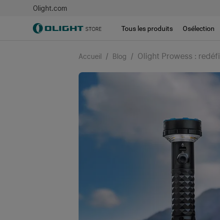
Olight.com
Tous les produits
Osélection
/
/
Olight Prowess : redéfi
Accueil
Blog