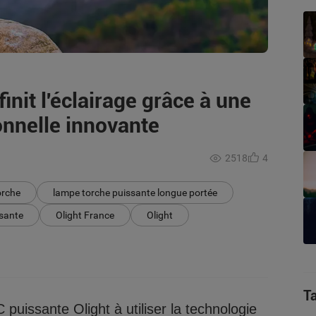
init l'éclairage grâce à une
onnelle innovante
2518
4
orche
lampe torche puissante longue portée
ssante
Olight France
Olight
T
uissante Olight à utiliser la technologie