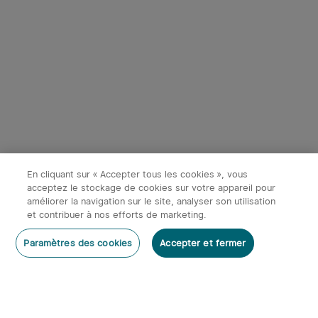
Série ArkPro Lampe Torche
Olight Sphere/Sphere C |
EDC Avec Sources
Lampe boule LED
195
721
Lumineuses Multiples
multicolores contrôler avec
Application
En cliquant sur « Accepter tous les cookies », vous
119,95€
21,95€
acceptez le stockage de cookies sur votre appareil pour
améliorer la navigation sur le site, analyser son utilisation
et contribuer à nos efforts de marketing.
Rédiger un commentaire
Paramètres des cookies
Accepter et fermer
S'abonner