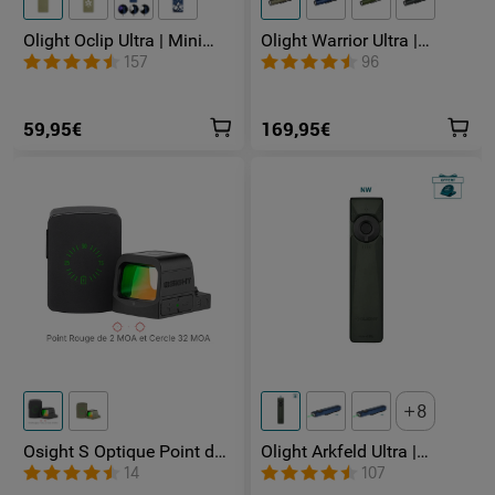
Olight Oclip Ultra | Mini
Olight Warrior Ultra |
lampe à clip avec faisceau
Lampe Tactique
157
96
large, concentré et UV
Rechargeable
Professionnelle 2500
Lumens
59,95€
169,95€
8
Osight S Optique Point de
Olight Arkfeld Ultra |
2 MOA et cercle de 32
Lampe de poche LED laser
14
107
MOA
et UV en O-Aluminium