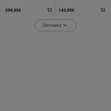
299,95€
143,95€
Déroulez
4
10
Olight iMini 2 - Mini Lampe
Olight Oclip Pro S | Lampe
LED Rechargeable
gilet tactique 600 lm avec
461
155
lumières RVB et UV
23,95€
47,95€