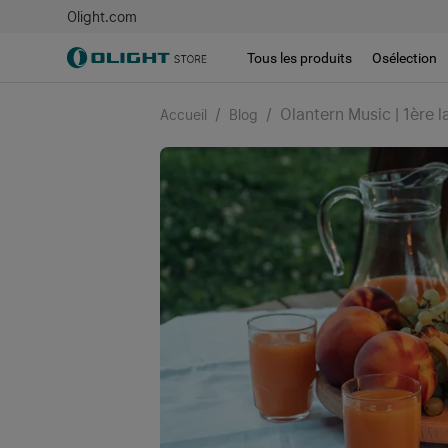
Olight.com
Tous les produits
Osélection
/
/
Olantern Music | 1ère
Accueil
Blog