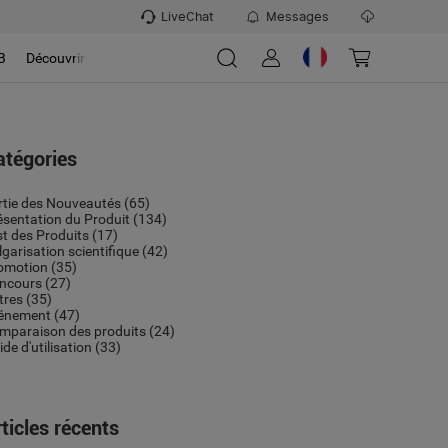
LiveChat
Messages
B
Découvrir
atégories
rtie des Nouveautés
(65)
ésentation du Produit
(134)
st des Produits
(17)
lgarisation scientifique
(42)
omotion
(35)
ncours
(27)
tres
(35)
énement
(47)
mparaison des produits
(24)
de d'utilisation
(33)
ticles récents