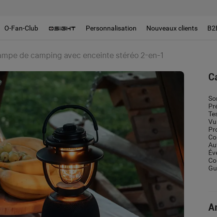
O-Fan-Club
Personnalisation
Nouveaux clients
B2
 lampe de camping avec enceinte stéréo 2-en-1
C
So
Pr
Te
Vu
Pr
Co
Au
Év
Co
Gui
Ar