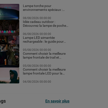
Lampe torche pour
environnements spéciaux :
ATEX, pêche et usages
professionnels extrêmes
08/08/2026 00:00:00
Idée cadeau outdoor :
Découvrez la lampe de poche
personnalisée et les meilleurs
équipements high-tech pour
06/08/2026 00:00:00
Noël
Lampe LED aimantée
rechargeable : le guide pour
choisir la meilleure en 2026
05/08/2026 00:00:00
Comment choisir la meilleure
lampe frontale de trail et
running pour vos courses de
nuit
05/08/2026 00:00:00
Comment choisir la meilleure
lampe frontale LED pour la
randonnée et le trekking
04/08/2026 00:00:00
ags
En savoir plus