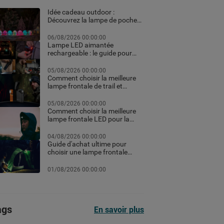
Idée cadeau outdoor :
Découvrez la lampe de poche
personnalisée et les meilleurs
équipements high-tech pour
06/08/2026 00:00:00
Noël
Lampe LED aimantée
rechargeable : le guide pour
choisir la meilleure en 2026
05/08/2026 00:00:00
Comment choisir la meilleure
lampe frontale de trail et
running pour vos courses de
nuit
05/08/2026 00:00:00
Comment choisir la meilleure
lampe frontale LED pour la
randonnée et le trekking
04/08/2026 00:00:00
Guide d'achat ultime pour
choisir une lampe frontale
puissante et rechargeable
professionnelle pour le
01/08/2026 00:00:00
chantier ou le sport selon les
lumens
ags
En savoir plus