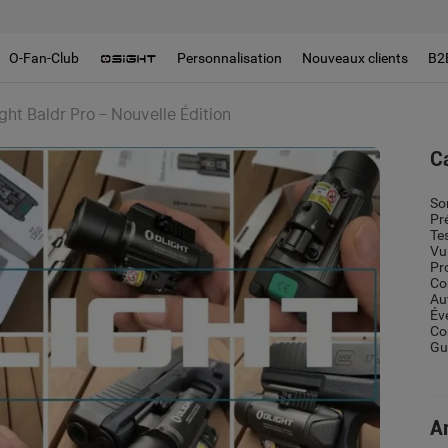
O-Fan-Club
Personnalisation
Nouveaux clients
B2
ht Baldr Pro – Nouvelle Édition
C
So
Pr
Te
Vu
Pr
Co
Au
Év
Co
Gui
Ar