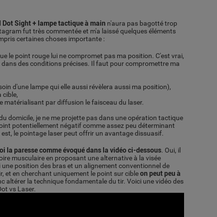
 Dot Sight + lampe tactique à main
n'aura pas bagotté trop
tagram fut très commentée et m'a laissé quelques éléments
ompris certaines choses importante :
t que le point rouge lui ne compromet pas ma position. C'est vrai,
ois dans des conditions précises. Il faut pour compromettre ma
esoin d'une lampe qui elle aussi révèlera aussi ma position),
 cible,
e matérialisant par diffusion le faisceau du laser.
du domicile, je ne me projette pas dans une opération tactique
 point potentiellement négatif comme assez peu déterminant
st, le pointage laser peut offrir un avantage dissuasif.
 moi la paresse comme évoqué dans la vidéo ci-dessous
. Oui, il
ire musculaire en proposant une alternative à la visée
si une position des bras et un alignement conventionnel de
ir, et en cherchant uniquement le point sur cible
on peut peu à
nc altérer la technique fondamentale du tir. Voici une vidéo des
ot vs Laser.