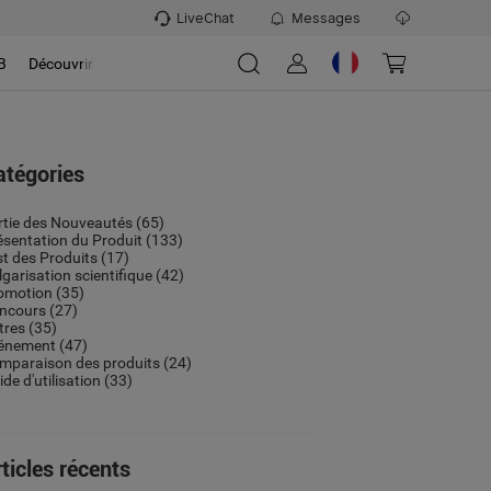
LiveChat
Messages
B
Découvrir
atégories
rtie des Nouveautés
(65)
ésentation du Produit
(133)
st des Produits
(17)
lgarisation scientifique
(42)
omotion
(35)
ncours
(27)
tres
(35)
énement
(47)
mparaison des produits
(24)
de d'utilisation
(33)
ticles récents