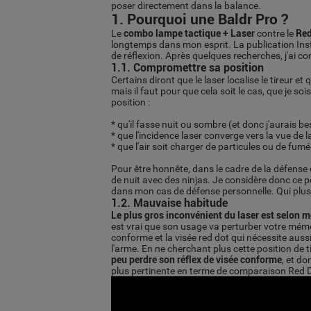
poser directement dans la balance.
1. Pourquoi une Baldr Pro ?
Le
combo lampe tactique + Laser
contre le
Red
longtemps dans mon esprit. La publication Ins
de réflexion. Après quelques recherches, j'ai c
1.1. Compromettre sa position
Certains diront que le laser localise le tireur e
mais il faut pour que cela soit le cas, que je s
position :
* qu'il fasse nuit ou sombre (et donc j'aurais b
* que l'incidence laser converge vers la vue de la
* que l'air soit charger de particules ou de fumé
Pour être honnête, dans le cadre de la défense 
de nuit avec des ninjas. Je considère donc ce
dans mon cas de défense personnelle. Qui plus e
1.2. Mauvaise habitude
Le plus gros inconvénient du laser est selon
est vrai que son usage va perturber votre mémo
conforme et la visée red dot qui nécessite aus
l'arme. En ne cherchant plus cette position de t
peu perdre son réflex de visée conforme
, et do
plus pertinente en terme de comparaison Red D