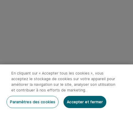
Début dans:
1
(Jours)
01
:
39
:
29
4
Olight Marauder Mini -
Olight Prowess | Lampe
Lampe Torche Puissante
torche puissante éclairage
374
115
Rechargeable 7000
bidirectionnel
Économiser 87,98€
Économiser 67,98€
Lumens
En cliquant sur « Accepter tous les cookies », vous
131,97€
101,97€
219,95€
169,95€
acceptez le stockage de cookies sur votre appareil pour
améliorer la navigation sur le site, analyser son utilisation
et contribuer à nos efforts de marketing.
-20%
Rédiger un commentaire
Paramètres des cookies
Accepter et fermer
S'abonner