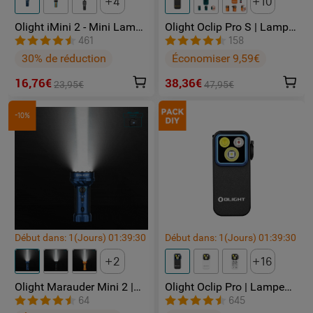
4
10
Olight iMini 2 - Mini Lampe
Olight Oclip Pro S | Lampe
LED Rechargeable
gilet tactique 600 lm avec
461
158
lumières RVB et UV
30% de réduction
Économiser 9,59€
16,76€
38,36€
23,95€
47,95€
-10%
Début dans:
1
(Jours)
01
:
39
:
29
Début dans:
1
(Jours)
01
:
39
:
29
2
16
Olight Marauder Mini 2 |
Olight Oclip Pro | Lampe
Lampe Torche Puissante
gilet tactique 500 lm &
64
645
Rechargeable 10000
lumière rouge