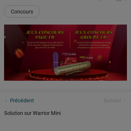
Concours
Pour une romance éternelle
Précédent
Suivant
Solution sur Warrior Mini