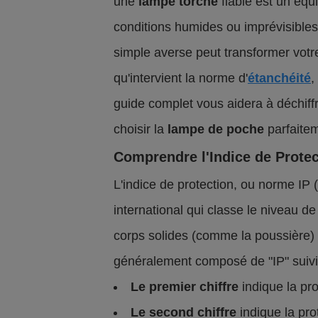
une
lampe torche
fiable est un éq
conditions humides ou imprévisibles
simple averse peut transformer votre 
qu'intervient la norme d'
étanchéité
,
guide complet vous aidera à déchiffre
choisir la
lampe de poche
parfaitem
Comprendre l'Indice de Protect
L'indice de protection, ou norme IP 
international qui classe le niveau de 
corps solides (comme la poussière) 
généralement composé de "IP" suivi 
Le premier chiffre
indique la pro
Le second chiffre
indique la prot