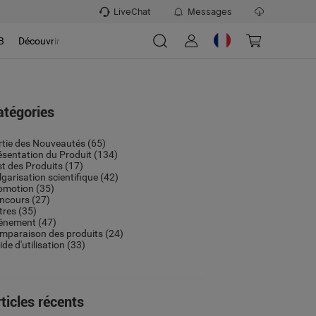
LiveChat
Messages
B
Découvrir
atégories
rtie des Nouveautés
(65)
ésentation du Produit
(134)
st des Produits
(17)
lgarisation scientifique
(42)
omotion
(35)
ncours
(27)
tres
(35)
énement
(47)
mparaison des produits
(24)
de d'utilisation
(33)
ticles récents