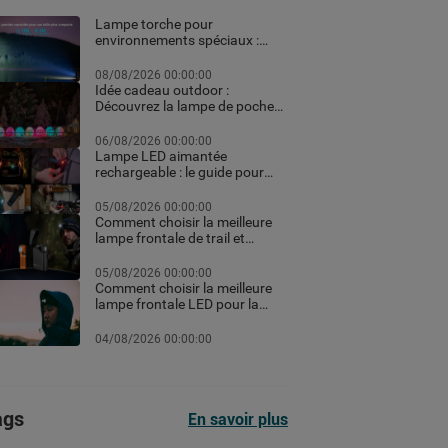
Lampe torche pour
environnements spéciaux :
ATEX, pêche et usages
professionnels extrêmes
08/08/2026 00:00:00
Idée cadeau outdoor :
Découvrez la lampe de poche
personnalisée et les meilleurs
équipements high-tech pour
06/08/2026 00:00:00
Noël
Lampe LED aimantée
rechargeable : le guide pour
choisir la meilleure en 2026
05/08/2026 00:00:00
Comment choisir la meilleure
lampe frontale de trail et
running pour vos courses de
nuit
05/08/2026 00:00:00
Comment choisir la meilleure
lampe frontale LED pour la
randonnée et le trekking
04/08/2026 00:00:00
ags
En savoir plus