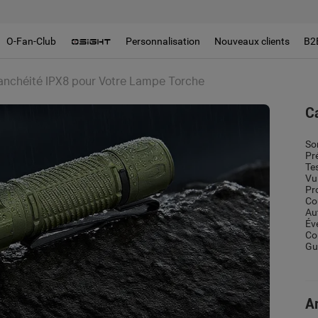
O-Fan-Club
Personnalisation
Nouveaux clients
B2
tanchéité IPX8 pour Votre Lampe Torche
C
So
Pr
Te
Vu
Pr
Co
Au
Év
Co
Gui
Ar