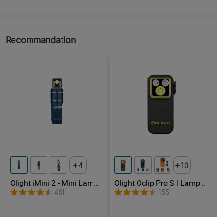
les lumens
Recommandation
4
10
Olight iMini 2 - Mini Lampe
Olight Oclip Pro S | Lampe
LED Rechargeable
gilet tactique 600 lm avec
461
155
lumières RVB et UV