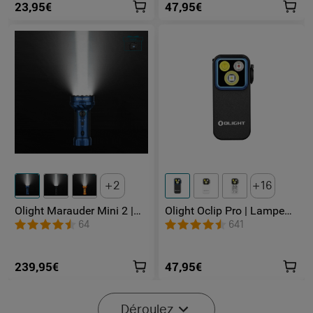
23,95€
47,95€
2
16
Olight Marauder Mini 2 |
Olight Oclip Pro | Lampe
Lampe Torche Puissante
gilet tactique 500 lm &
64
641
Rechargeable 10000
lumière rouge
Lumens
239,95€
47,95€
Déroulez