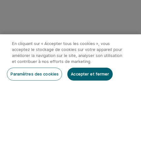
4
Olight Marauder Mini -
Olight Prowess | Lampe
Lampe Torche Puissante
torche puissante éclairage
372
114
Rechargeable 7000
bidirectionnel
Économiser 87,98€
Lumens
En cliquant sur « Accepter tous les cookies », vous
131,97€
169,95€
219,95€
acceptez le stockage de cookies sur votre appareil pour
améliorer la navigation sur le site, analyser son utilisation
et contribuer à nos efforts de marketing.
Rédiger un commentaire
Paramètres des cookies
Accepter et fermer
S'abonner
Abonnez-vous à notre newsletter et bénéficiez des
avantages suivants :
2
1. Code de réduction de 10%
Olight Perun 3 | Lampe