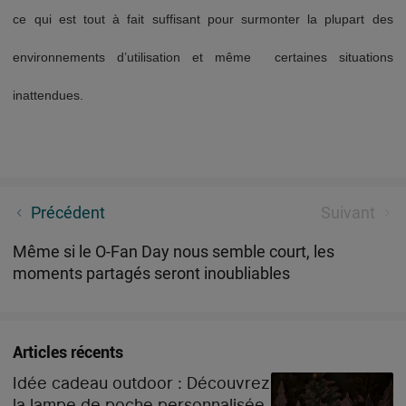
ce qui est tout à fait suffisant pour surmonter la plupart des
environnements d’utilisation et même certaines situations
inattendues.
Lampes torches - Tout ce que vous devez savoir !
Précédent
Suivant
Même si le O-Fan Day nous semble court, les
moments partagés seront inoubliables
Articles récents
Idée cadeau outdoor : Découvrez
la lampe de poche personnalisée