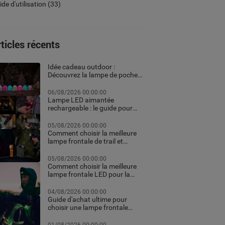
de d'utilisation
(33)
ticles récents
Idée cadeau outdoor :
Découvrez la lampe de poche
personnalisée et les meilleurs
équipements high-tech pour
06/08/2026 00:00:00
Noël
Lampe LED aimantée
rechargeable : le guide pour
choisir la meilleure en 2026
05/08/2026 00:00:00
Comment choisir la meilleure
lampe frontale de trail et
running pour vos courses de
nuit
05/08/2026 00:00:00
Comment choisir la meilleure
lampe frontale LED pour la
randonnée et le trekking
04/08/2026 00:00:00
Guide d'achat ultime pour
choisir une lampe frontale
puissante et rechargeable
professionnelle pour le