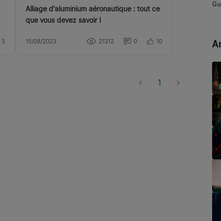
Gui
Alliage d'aluminium aéronautique : tout ce
que vous devez savoir !
Ar
3
15/08/2023
21312
0
10
1