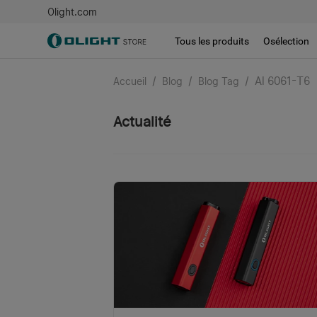
Olight.com
Tous les produits
Osélection
/
/
/
Al 6061-T6
Accueil
Blog
Blog Tag
Actualité