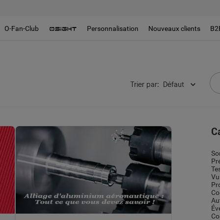
O-Fan-Club
Personnalisation
Nouveaux clients
B2
Trier par
:
Défaut
C
So
Pr
Te
Vu
Pr
Co
Au
Év
Co