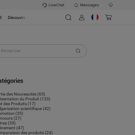
LiveChat
Messages
B
Découvrir
atégories
rtie des Nouveautés
(65)
ésentation du Produit
(133)
st des Produits
(17)
lgarisation scientifique
(42)
omotion
(35)
ncours
(27)
tres
(35)
énement
(47)
mparaison des produits
(24)