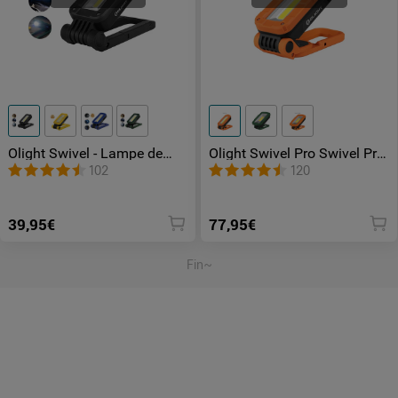
Olight Swivel - Lampe de
Olight Swivel Pro Swivel Pro
Travail Rechargeable
Max | Lampe de travail
102
120
Magnétique et Compacte
puissante
39,95€
77,95€
Fin~