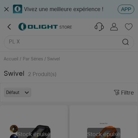
Vivez une meilleure expérience !
APP
Marauder Mini 2
Osight XR
Ostation 2 Pro
PL X
Accueil
/
Par Séries / Swivel
Swivel
2
Produit(s)
Filtre
Défaut
Stock épuisé
Stock épuisé