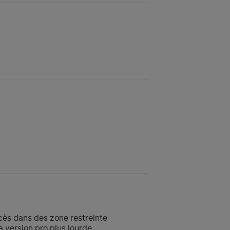
ccès dans des zone restreinte
a version pro plus lourde.