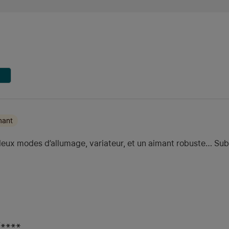
mant
 deux modes d’allumage, variateur, et un aimant robuste… Sub
F****