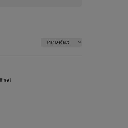
Par Défaut
lime !