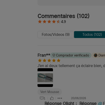
Commentaires
(
102
)
4.9
Fotos/Videos (9)
Todos (102)
Fran**
Comprador verificado
Dia
J’en ai deux tellement ça éclaire bien,
Vert Mousse
1
20/06/2026
Réponse Olight：
Réponse
@