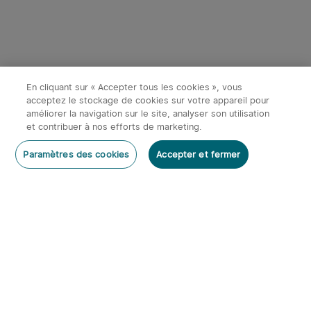
En cliquant sur « Accepter tous les cookies », vous
acceptez le stockage de cookies sur votre appareil pour
améliorer la navigation sur le site, analyser son utilisation
x
1
480,00€
Olight X9R Marauder - Grosse
et contribuer à nos efforts de marketing.
Lampe Torche 25000 Lumens
Ajouter au panier
Acheter maintenant
Paramètres des cookies
Accepter et fermer
480,00€
600,00€
S'abonner