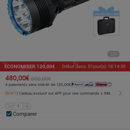
1
/
11
ÉCONOMISER 120,00€
Début dans
:
01
jour(s)
18
:
14
:
28
480,00€
600,00€
4 paiements sans intérêt de 120,00€
GIFT
|
Cadeau exclusif sur APP pour une commande ≥ 99€.
Comparer