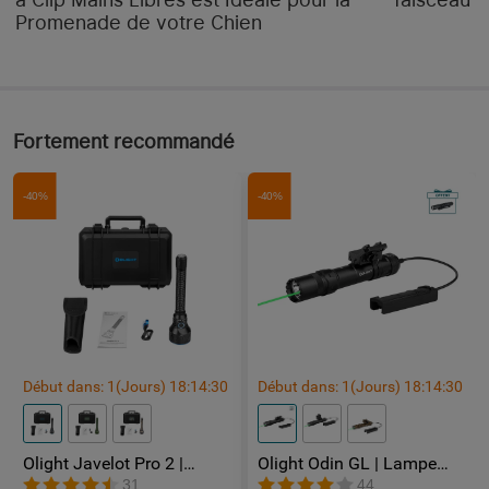
Promenade de votre Chien
Mode de Stroboscope
Oui, 12800lm, 13Hz
Mode de SOS
Non
CARACTÉRISTIQUES TECHNIQUES
Fortement recommandé
Étanchéité
IPX7
-40%
-40%
Poids
1855g
Longueur
320mm
Diamètre du corps
57mm
Diamètre de la tête
100mm
Début dans:
1
(Jours)
18
:
14
:
29
Début dans:
1
(Jours)
18
:
14
:
29
DONNÉES GÉNÉRALES
Puissance Max.
25000lm
Olight Javelot Pro 2 |
Olight Odin GL | Lampe
Lampe Tactique Ultra
tactique avec laser vert
31
44