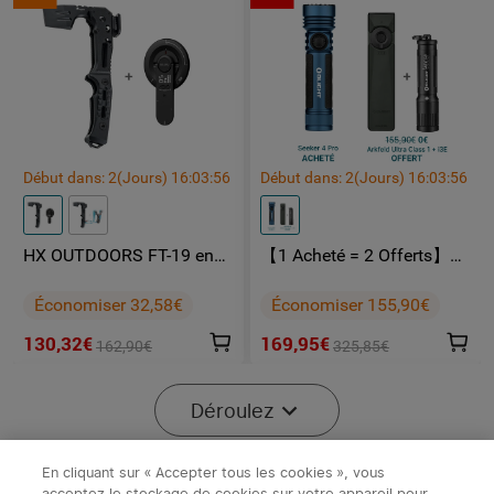
Début dans:
2
(Jours)
16
:
03
:
56
Début dans:
2
(Jours)
16
:
03
:
56
HX OUTDOORS FT-19 en
【1 Acheté = 2 Offerts】
pack
Olight Seeker 4 Pro +
Arkfeld Ultra Class 1 + i3E
Économiser 32,58€
Économiser 155,90€
130,32€
169,95€
162,90€
325,85€
-40%
Déroulez
En cliquant sur « Accepter tous les cookies », vous
acceptez le stockage de cookies sur votre appareil pour