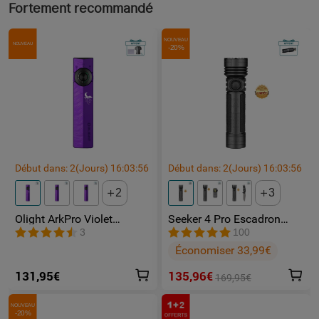
Fortement recommandé
NOUVEAU
NOUVEAU
-20%
Début dans:
2
(Jours)
16
:
03
:
56
Début dans:
2
(Jours)
16
:
03
:
56
2
3
Olight ArkPro Violet
Seeker 4 Pro Escadron
Nébuleuse | Lampe Torche
Fantôme lampe toeche
3
100
Rechargeable 1500
puissante
Économiser 33,99€
lumens laser vert lumière
UV et blanche
131,95€
135,96€
169,95€
NOUVEAU
-20%