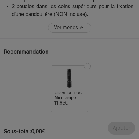
2 boucles dans les coins supérieurs pour la fixation
d'une bandoulière (NON incluse).
Ver menos
Recommandation
Olight i3E EOS -
Mini Lampe LED
Porte-clés 90
11,95€
Lumens
Ajouter
Sous-total
:
0,00€