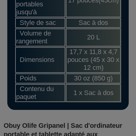
17 pouces(45cm)
portables
jusqu'à
Style de sac
Sac à dos
Volume de
20 L
rangement
17,7 x 11,8 x 4,7
Dimensions
pouces (45 x 30 x
12 cm)
Poids
30 oz (850 g)
Contenu du
1 x Sac à dos
paquet
Obuy Olife Gripanel | Sac d'ordinateur
portable et tablette adapté aux