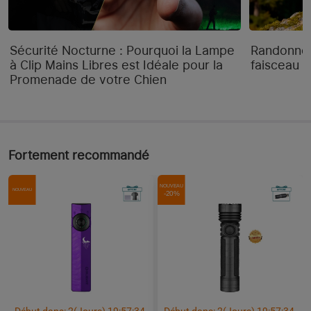
Sécurité Nocturne : Pourquoi la Lampe
Randonnée
à Clip Mains Libres est Idéale pour la
faisceau "
Promenade de votre Chien
Fortement recommandé
NOUVEAU
NOUVEAU
-20%