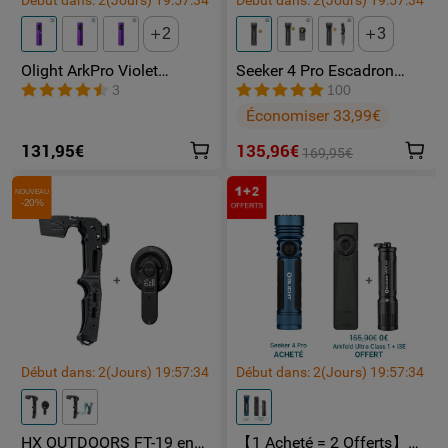
Début dans:
2
(Jours)
19
:
57
:
34
Début dans:
2
(Jours)
19
:
57
:
34
2
3
Olight ArkPro Violet
Seeker 4 Pro Escadron
Nébuleuse | Lampe Torche
Fantôme lampe toeche
3
100
Rechargeable 1500
puissante
Économiser 33,99€
lumens laser vert lumière
UV et blanche
131,95€
135,96€
169,95€
NOUVEAU
-20%
Début dans:
2
(Jours)
19
:
57
:
34
Début dans:
2
(Jours)
19
:
57
:
34
HX OUTDOORS FT-19 en
【1 Acheté = 2 Offerts】