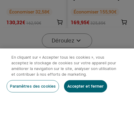
pack
Olight Seeker 4 Pro +
Arkfeld Ultra Class 1 + i3E
Économiser 32,58€
Économiser 155,90€
130,32€
169,95€
162,90€
325,85€
-40%
Déroulez
En cliquant sur « Accepter tous les cookies », vous
acceptez le stockage de cookies sur votre appareil pour
améliorer la navigation sur le site, analyser son utilisation
x
1
39,95€
Olight ROD | Contacteur déporté à
et contribuer à nos efforts de marketing.
fil longue Odin Javelot Turbo etc
Stock épuisé
Stock épuisé
Paramètres des cookies
Accepter et fermer
39,95€
Début dans:
2
(Jours)
19
:
57
:
34
4
【1 Acheté = 2 Offerts】
Olight Marauder Mini -
Seeker Ultra + Oclip Ultra +
Lampe Torche Puissante
372
iUltra
Rechargeable 7000
Économiser 95,90€
Économiser 87,98€
Lumens
199,95€
131,97€