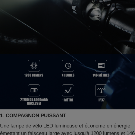
1. COMPAGNON PUISSANT
Une lampe de vélo LED lumineuse et économe en énergie
émettant un faisceau large avec jusqu'à 1200 lumens et 146