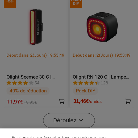
-40%
guidon  1* Montage 
GOPRO  4* Bracelet en 
Contenu du Colis
silicone  1* Câble de 
charge USB-C  1* Clé de 
3 mm  1* Manuel 
d'utilisation
Début dans:
2
(Jours)
19
:
53
:
46
Début dans:
2
(Jours)
19
:
53
:
46
Olight Seemee 30 C |
Olight RN 120 C | Lampe
Lampe Arrière Vélo
Arrière Vélo Intelligente
54
128
Rechargeable
120 Lumens
40% de réduction
Pack DIY
31,46
€
11,97€
/
unités
19,95€
-40%
Déroulez
En cliquant sur « Accepter tous les cookies », vous