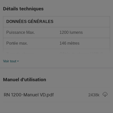
Détails techniques
DONNÉES GÉNÉRALES
Puissance Max.
1200 lumens
Portée max.
146 mètres
Type de charge
Câble de charge USB-C
Voir tout
Mode de fonctionnement
Bouton seul
Batterie rechargeable 
Piles compatibles
Manuel d'utilisation
21700 de 4000mAh 3,7V
Série
RN (lampe vélo)
RN 1200-Manuel VD.pdf
2438
k
MODES D'ÉCLAIRAGE
Mode 1 - Puissance
1200 lumens