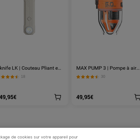
knife LK | Couteau Pliant en
MAX PUMP 3 | Pompe à air
cier M390 avec Lampe LED
portable 5 kPa Lampe 300 l
18
30
echargeable 400 Lumens et
Rechargeable USB-C
clairage RGB
49,95€
49,95€
ockage de cookies sur votre appareil pour