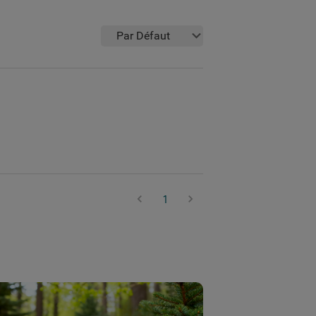
Par Défaut
1