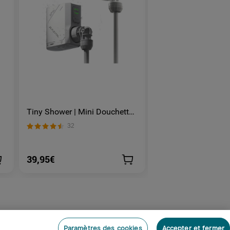
Tiny Shower | Mini Douchette
Olight Oclip Pro S 
m
électrique portable pour le
gilet tactique 600 l
32
156
camping
lumières RVB et UV
39,95€
47,95€
Paramètres des cookies
Accepter et fermer