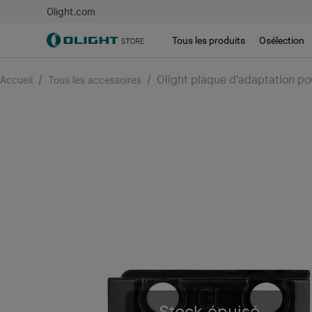
Olight.com
Tous les produits
Osélection
/
/
Olight plaque d'adaptation pou
Accueil
Tous les accessoires
Stock épuisé