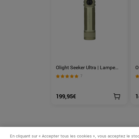
Olight Seeker Ultra | Lampe
O
Torche Rechargeable Ultra
A
7
Puissante 4800 Lumens
R
É
199,95€
1
En cliquant sur « Accepter tous les cookies », vous acceptez le st