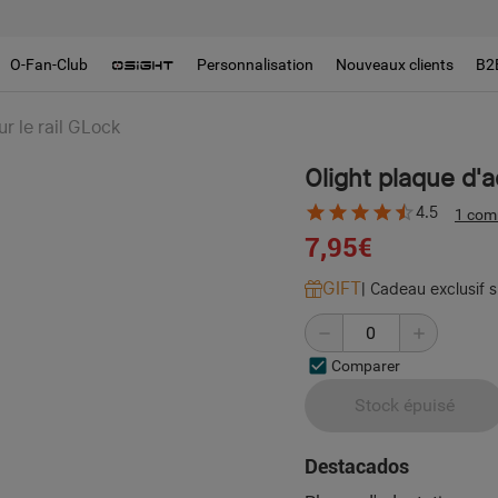
O-Fan-Club
Personnalisation
Nouveaux clients
B2
r le rail GLock
Olight plaque d'a
4.5
1 com
7,95€
GIFT
|
Cadeau exclusif 
Comparer
Stock épuisé
Destacados