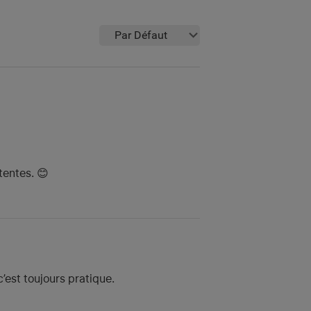
Par Défaut
tentes. 😊
c’est toujours pratique.