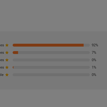
les
92
%
les
7
%
les
0
%
les
1
%
ile
0
%