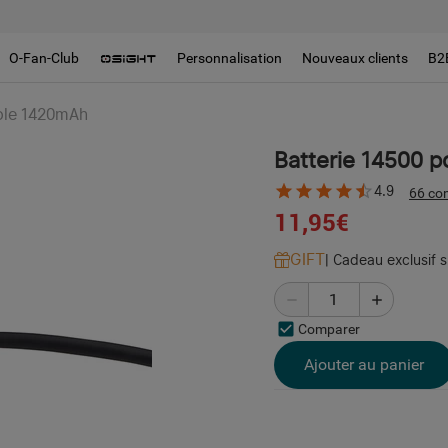
O-Fan-Club
Personnalisation
Nouveaux clients
B2
able 1420mAh
Batterie 14500 
4.9
66 co
11,95€
GIFT
|
Cadeau exclusif 
Comparer
Ajouter au panier