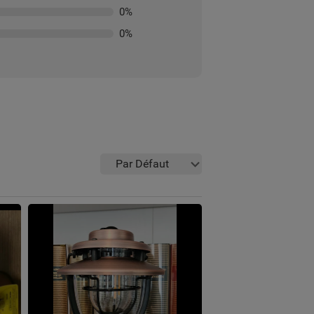
0
%
0
%
Par Défaut