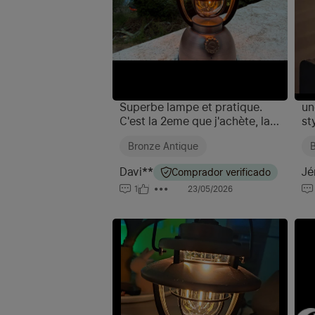
Superbe lampe et pratique.
un
C'est la 2eme que j'achète, la
st
4eme si je compte des
av
Bronze Antique
B
Olantern mini.
aus
bi
Davi**
Jé
Comprador verificado
fin
1
23/05/2026