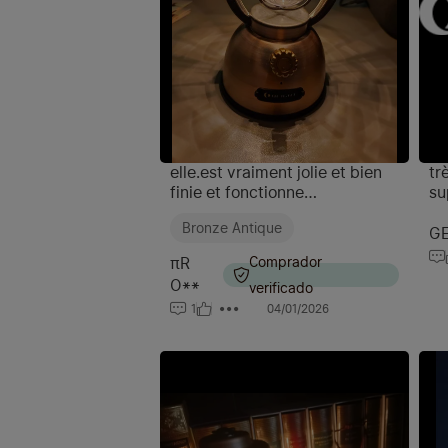
elle.est vraiment jolie et bien
tr
finie et fonctionne
supe
parfaitement avec lumière
ve
Bronze Antique
blanche et jaune et grosse
si
GE
batterie.
so
πR
Comprador
se
O**
verificado
un
1
04/01/2026
mo
ch