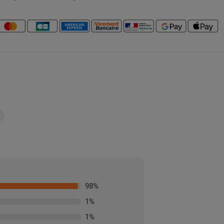
98
%
1
%
1
%