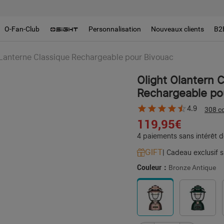
O-Fan-Club
Personnalisation
Nouveaux clients
B2
| Lanterne Classique Rechargeable pour Bivouac
Olight Olantern C
Rechargeable po
4.9
308 c
119,95€
4 paiements sans intérêt 
GIFT
|
Cadeau exclusif 
Couleur：
Bronze Antique