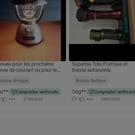
niale pour les prochaine
Superbe Très Pratique et
nne de courant ou pour le
bonne autonomie
ir cette été !
ronze Antique
Bronze Antique
av**
Olig**
Comprador verificado
Comprador verificad
1
27/05/2025
1
24/01/2025