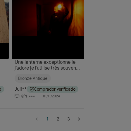
Une lanterne exceptionnelle
j’adore je l’utilise très souvent
notamment lors de mes
Bronze Antique
enquêtes paranormales dans
le QG ☺️🥰
Juli**
o
Comprador verificado
1
01/11/2024
1
2
3