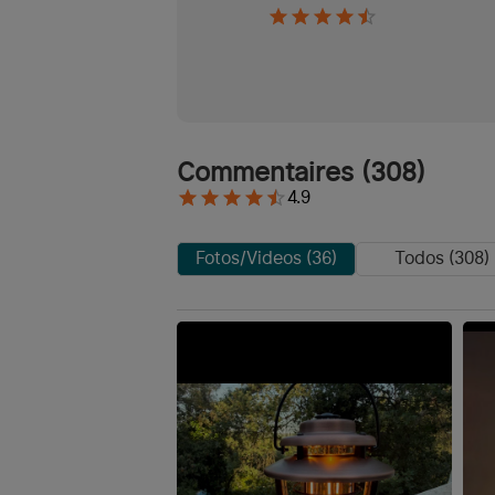
Commentaires
(
308
)
4.9
Fotos/Videos (36)
Todos (308)