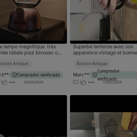
e lampe magnifique. très
Superbe lanterne avec son
ylée idéale pour bivouac ou
apparence vintage et bonne
enture extérieur . mais tout
autonomie, j'en ai acheté 2, 
ronze Antique
Bronze Antique
si efficace en déco . un vrai
recommande les yeux fermé
jou avec une très belle
Comprador
rô**
Marc**
Comprador verificado
ition
verificado
1
24/04/2026
1
13/05/2026