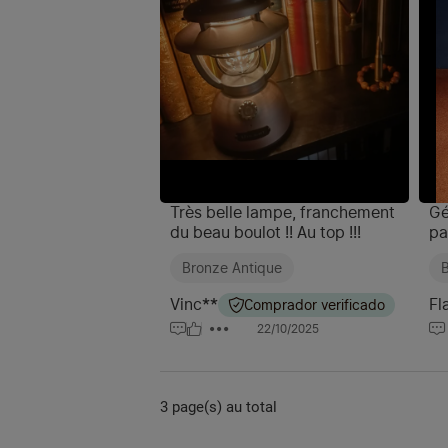
Très belle lampe, franchement
Gé
du beau boulot !! Au top !!!
pa
so
Bronze Antique
B
Vinc**
Fl
Comprador verificado
22/10/2025
3 page(s) au total