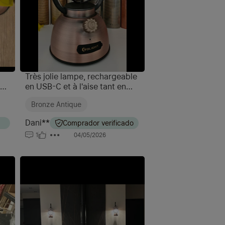
Très jolie lampe, rechargeable
en USB-C et à l'aise tant en
je
appoint à la maison qu'en
Bronze Antique
s !
bivouac. Deux types
d'éclairage : chaud et blanc et
Dani**
Comprador verificado
deux intensités
1
04/05/2026