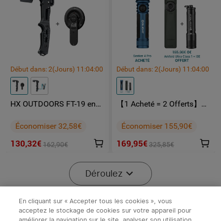
Début dans:
2
(Jours)
11
:
03
:
58
Début dans:
2
(Jours)
11
:
03
:
58
HX OUTDOORS FT-19 en
【1 Acheté = 2 Offerts】
pack
Olight Seeker 4 Pro +
Arkfeld Ultra Class 1 + i3E
Économiser 32,58€
Économiser 155,90€
130,32€
169,95€
162,90€
325,85€
-40%
Déroulez
En cliquant sur « Accepter tous les cookies », vous
acceptez le stockage de cookies sur votre appareil pour
améliorer la navigation sur le site, analyser son utilisation
x
1
119,95€