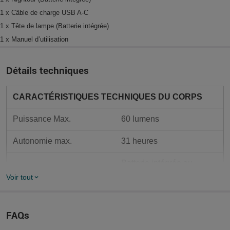
1 x Câble de charge USB A-C
1 x Tête de lampe (Batterie intégrée)
1 x Manuel d’utilisation
Détails techniques
CARACTÉRISTIQUES TECHNIQUES DU CORPS
Puissance Max.
60 lumens
Autonomie max.
31 heures
Batterie intégrée au 
Piles compatibles
lithium-ion  4000mAh 
Voir tout
3,7V
Type de charge
Câble USB A-C
FAQs
12 LED Blanche Chaude 