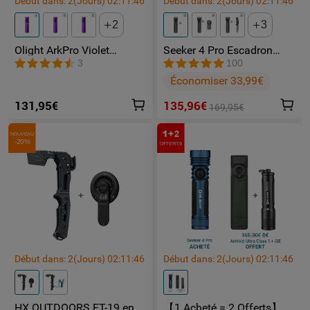
Début dans:
2
(Jours)
02
:
11
:
46
Début dans:
2
(Jours)
02
:
11
:
46
2
3
Olight ArkPro Violet
Seeker 4 Pro Escadron
Nébuleuse | Lampe Torche
Fantôme lampe toeche
3
100
Rechargeable 1500
puissante
Économiser 33,99€
lumens laser vert lumière
UV et blanche
131,95€
135,96€
169,95€
NOUVEAU
-20%
Début dans:
2
(Jours)
02
:
11
:
46
Début dans:
2
(Jours)
02
:
11
:
46
HX OUTDOORS FT-19 en
【1 Acheté = 2 Offerts】