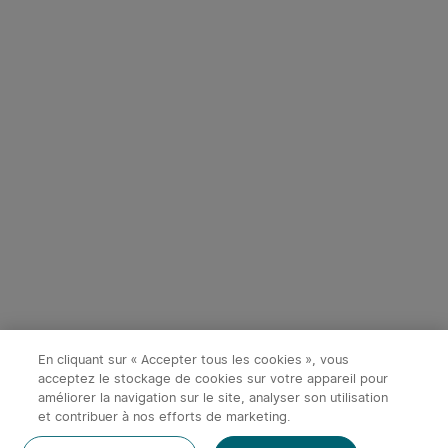
Début dans:
2
(Jours)
02
:
11
:
46
Début dans:
2
(Jours)
02
:
11
:
46
10
2
Olight Oclip Pro S | Lampe
Olight Marauder Mini 2 |
gilet tactique 600 lm avec
Lampe Torche Puissante
158
64
lumières RVB et UV
Rechargeable 10000
Économiser 9,59€
Économiser 24,00€
Lumens
38,36€
215,95€
47,95€
239,95€
-20%
En cliquant sur « Accepter tous les cookies », vous
acceptez le stockage de cookies sur votre appareil pour
améliorer la navigation sur le site, analyser son utilisation
x
1
17,95€
Olight MCC 3 - Câble de Charge
et contribuer à nos efforts de marketing.
Magnétique