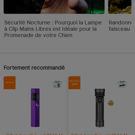
Sécurité Nocturne : Pourquoi la Lampe
Randonnée
à Clip Mains Libres est Idéale pour la
faisceau "
Promenade de votre Chien
Fortement recommandé
NOUVEAU
NOUVEAU
-20%