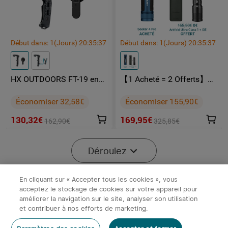
Début dans:
1
(Jours)
20
:
35
:
37
Début dans:
1
(Jours)
20
:
35
:
37
HX OUTDOORS FT-19 en
【1 Acheté = 2 Offerts】
pack
Olight Seeker 4 Pro +
Arkfeld Ultra Class 1 + i3E
Économiser 32,58€
Économiser 155,90€
130,32€
169,95€
162,90€
325,85€
-40%
Déroulez
En cliquant sur « Accepter tous les cookies », vous
acceptez le stockage de cookies sur votre appareil pour
Noir
améliorer la navigation sur le site, analyser son utilisation
x
1
15,95€
Olight MCC Spécial - Câble de
et contribuer à nos efforts de marketing.
Charge Magnétique
Ajouter au panier
Acheter maintenant