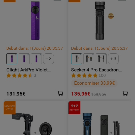
Début dans:
1
(Jours)
20
:
35
:
37
Début dans:
1
(Jours)
20
:
35
:
37
2
3
Olight ArkPro Violet
Seeker 4 Pro Escadron
Nébuleuse | Lampe Torche
Fantôme lampe toeche
3
100
Rechargeable 1500
puissante
Économiser 33,99€
lumens laser vert lumière
UV et blanche
131,95€
135,96€
169,95€
NOUVEAU
-20%