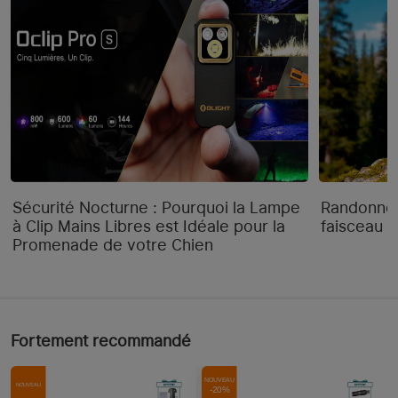
Sécurité Nocturne : Pourquoi la Lampe
Randonnée
à Clip Mains Libres est Idéale pour la
faisceau "
Promenade de votre Chien
Fortement recommandé
NOUVEAU
NOUVEAU
-20%