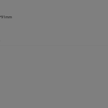
05*91mm
s