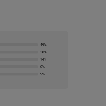
49
%
28
%
14
%
0
%
9
%