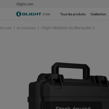
Olight.com
Tous les produits
Osélection
/
/
Olight Mallette de Marauder 2
Accueil
Accessoires
Stock épuisé