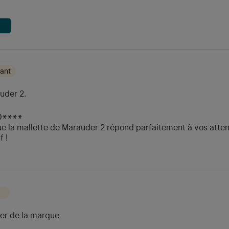
ant
uder 2.
O****
 la mallette de Marauder 2 répond parfaitement à vos attent
f !
ker de la marque