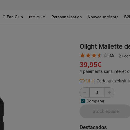
O-Fan-Club
Personnalisation
Nouveaux clients
B2
Olight Mallette 
3.9
21 co
39,95€
4 paiements sans intérêt d
GIFT
|
Cadeau exclusif 
Comparer
Stock épuisé
Destacados