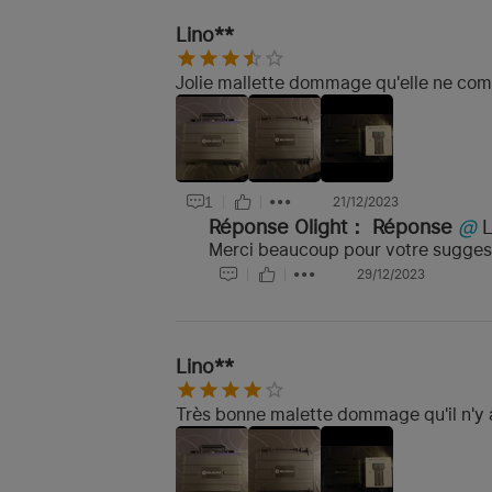
Lino**
Jolie mallette dommage qu'elle ne comp
1
21/12/2023
Réponse Olight：
Réponse
@
Merci beaucoup pour votre suggest
29/12/2023
Lino**
Très bonne malette dommage qu'il n'y a pa