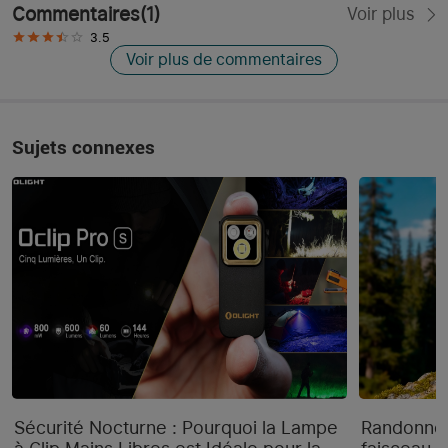
Commentaires
(
1
)
Voir plus
3.5
Voir plus de commentaires
Sujets connexes
Sécurité Nocturne : Pourquoi la Lampe
Randonnée