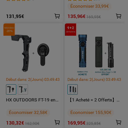
Rechargeable 1500
puissante
Économiser 33,99€
lumens laser vert lumière
UV et blanche
131,95€
135,96€
169,95€
NOUVEAU
-20%
Début dans:
2
(Jours)
03
:
49
:
43
Début dans:
2
(Jours)
03
:
49
:
43
HX OUTDOORS FT-19 en
【1 Acheté = 2 Offerts】
pack
Olight Seeker 4 Pro +
Arkfeld Ultra Class 1 + i3E
Économiser 32,58€
Économiser 155,90€
130,32€
169,95€
162,90€
325,85€