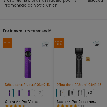
à Clip Mains Libres est Idéale pour la
faisceau "
Promenade de votre Chien
Fortement recommandé
NOUVEAU
NOUVEAU
-20%
Début dans:
2
(Jours)
03
:
49
:
43
Début dans:
2
(Jours)
03
:
49
:
43
2
3
Olight ArkPro Violet
Seeker 4 Pro Escadron
Nébuleuse | Lampe Torche
Fantôme lampe toeche
3
100