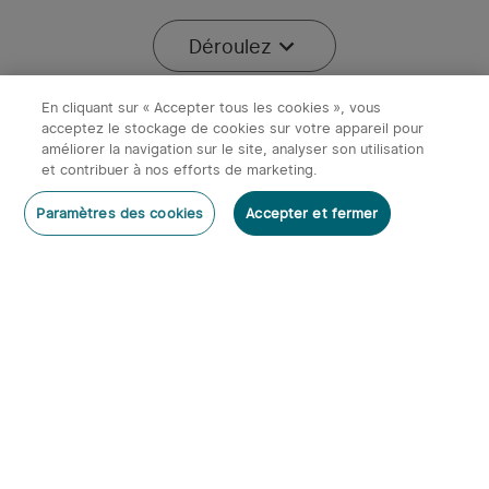
-40%
Déroulez
En cliquant sur « Accepter tous les cookies », vous
acceptez le stockage de cookies sur votre appareil pour
améliorer la navigation sur le site, analyser son utilisation
x
1
17,95€
Etui rigide pour Javelot
et contribuer à nos efforts de marketing.
17,95€
Stock épuisé
Stock épuisé
Paramètres des cookies
Accepter et fermer
Début dans:
2
(Jours)
03
:
49
:
43
4
【1 Acheté = 2 Offerts】
Olight Marauder Mini -
Seeker Ultra + Oclip Ultra +
Lampe Torche Puissante
374
iUltra
Rechargeable 7000
Économiser 95,90€
Économiser 87,98€
Lumens
199,95€
131,97€
295,85€
219,95€