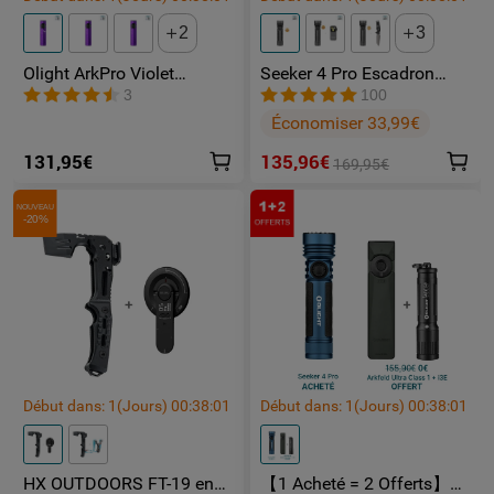
1* Manuel d’utilisateur
2
3
Olight ArkPro Violet
Seeker 4 Pro Escadron
Nébuleuse | Lampe Torche
Fantôme lampe toeche
3
100
Rechargeable 1500
puissante
Économiser 33,99€
lumens laser vert lumière
UV et blanche
131,95€
135,96€
169,95€
NOUVEAU
-20%
Début dans:
1
(Jours)
00
:
37
:
59
Début dans:
1
(Jours)
00
:
37
:
59
HX OUTDOORS FT-19 en
【1 Acheté = 2 Offerts】