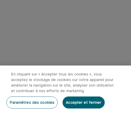
Début dans:
1
(Jours)
00
:
37
:
59
Début dans:
1
(Jours)
00
:
38
:
00
10
2
Olight Oclip Pro S | Lampe
Olight Marauder Mini 2 |
gilet tactique 600 lm avec
Lampe Torche Puissante
158
64
lumières RVB et UV
Rechargeable 10000
En cliquant sur « Accepter tous les cookies », vous
Économiser 9,59€
Économiser 24,00€
Lumens
acceptez le stockage de cookies sur votre appareil pour
38,36€
215,95€
améliorer la navigation sur le site, analyser son utilisation
x
1
35,95€
47,95€
239,95€
Olight H05S - Lampe Frontale LED
et contribuer à nos efforts de marketing.
Légère à Puissance Variable
-20%
Stock épuisé
Stock épuisé
Paramètres des cookies
Accepter et fermer
35,95€