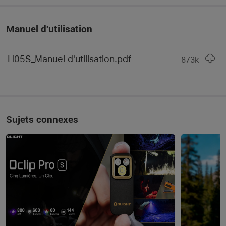
Largeur
36,5mm
Manuel d'utilisation
MODES D'ÉCLAIRAGE DE H05S
H05S_Manuel d'utilisation.pdf
873
k
Éclairage Rouge 
35 heures 
Clignotant (autonomie)
Éclairage Rouge 
17 heures 
Constant (autonomie)
Sujets connexes
Éclairage Blanc Faible 
10 lumens; 20 heures; 15 
(puissance-autonomie-
mètres
portée)
Éclairage Blanc Moyen 
50 lumens; 4 heures; 35 
(puissance-autonomie-
mètres
portée)
Éclairage Blanc Fort 
200 à 50 lumens; 30+90 
(puissance-autonomie-
mins; 60 mètres
portée)