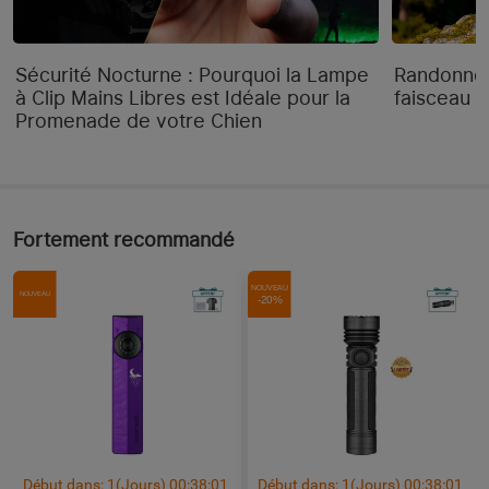
DONNÉES GÉNÉRALES
Sécurité Nocturne : Pourquoi la Lampe
Randonnée
Puissance Max.
200 lumens 
à Clip Mains Libres est Idéale pour la
faisceau "
Promenade de votre Chien
Portée max.
60 mètres 
Taille
petite
Mode de fonctionnement
Interrupteur en haut
Fortement recommandé
Intensité Lumineuse
1 000 cd
NOUVEAU
NOUVEAU
-20%
Piles compatibles
Batterie alcaline AAA
Série
H05
CONTENU DU COLIS
1* H05S (bandeau inclus) 
Contenu du Colis
2* Batteries alcaline AAA 
Début dans:
1
(Jours)
00
:
37
:
59
Début dans:
1
(Jours)
00
:
37
:
59