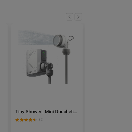
Tiny Shower | Mini Douchette
Olight Oclip Pro S 
m
électrique portable pour le
gilet tactique 600 l
32
155
camping
lumières RVB et UV