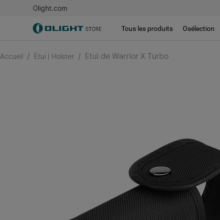
Olight.com
Tous les produits
Osélection
/
/
Etui de Warrior X Turbo
Accueil
Étui | Holster