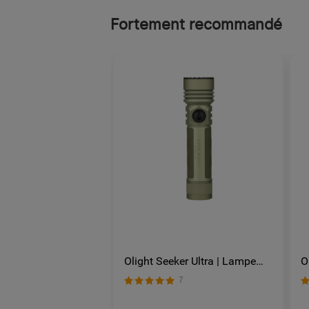
Fortement recommandé
Olight Seeker Ultra | Lampe
O
Torche Rechargeable Ultra
A
7
Puissante 4800 Lumens
R
É