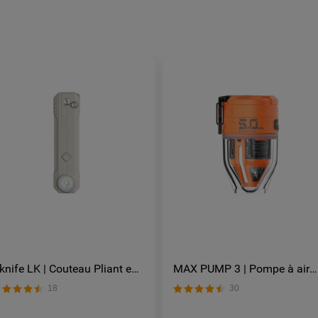
knife LK | Couteau Pliant en
MAX PUMP 3 | Pompe à air
cier M390 avec Lampe LED
portable 5 kPa Lampe 300 l
18
30
echargeable 400 Lumens et
Rechargeable USB-C
clairage RGB