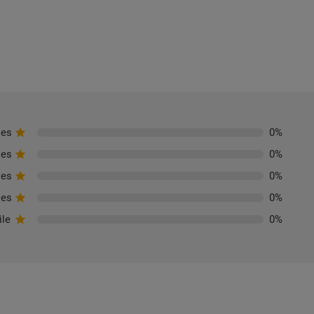
les
0
%
les
0
%
les
0
%
les
0
%
ile
0
%